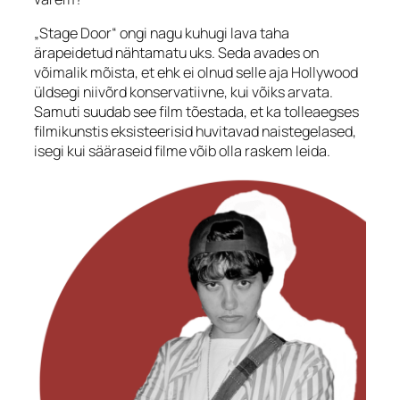
„Stage Door“ ongi nagu kuhugi lava taha
ärapeidetud nähtamatu uks. Seda avades on
võimalik mõista, et ehk ei olnud selle aja Hollywood
üldsegi niivõrd konservatiivne, kui võiks arvata.
Samuti suudab see film tõestada, et ka tolleaegses
filmikunstis eksisteerisid huvitavad naistegelased,
isegi kui sääraseid filme võib olla raskem leida.