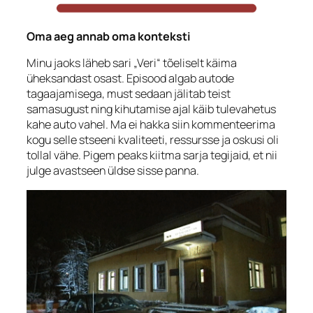
Oma aeg annab oma konteksti
Minu jaoks läheb sari „Veri“ tõeliselt käima
üheksandast osast. Episood algab autode
tagaajamisega, must sedaan jälitab teist
samasugust ning kihutamise ajal käib tulevahetus
kahe auto vahel. Ma ei hakka siin kommenteerima
kogu selle stseeni kvaliteeti, ressursse ja oskusi oli
tollal vähe. Pigem peaks kiitma sarja tegijaid, et nii
julge avastseen üldse sisse panna.