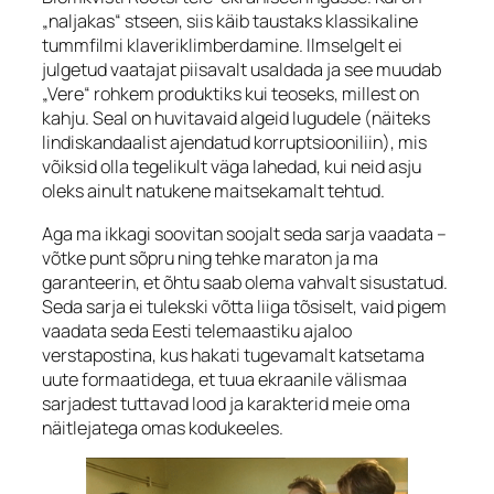
„naljakas“ stseen, siis käib taustaks klassikaline
tummfilmi klaveriklimberdamine. Ilmselgelt ei
julgetud vaatajat piisavalt usaldada ja see muudab
„Vere“ rohkem produktiks kui teoseks, millest on
kahju. Seal on huvitavaid algeid lugudele (näiteks
lindiskandaalist ajendatud korruptsiooniliin), mis
võiksid olla tegelikult väga lahedad, kui neid asju
oleks ainult natukene maitsekamalt tehtud.
Aga ma ikkagi soovitan soojalt seda sarja vaadata –
võtke punt sõpru ning tehke maraton ja ma
garanteerin, et õhtu saab olema vahvalt sisustatud.
Seda sarja ei tulekski võtta liiga tõsiselt, vaid pigem
vaadata seda Eesti telemaastiku ajaloo
verstapostina, kus hakati tugevamalt katsetama
uute formaatidega, et tuua ekraanile välismaa
sarjadest tuttavad lood ja karakterid meie oma
näitlejatega omas kodukeeles.