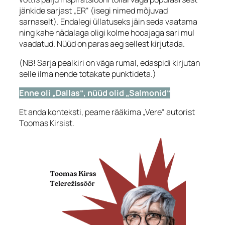
jänkide sarjast „ER“ (isegi nimed mõjuvad
sarnaselt). Endalegi üllatuseks jäin seda vaatama
ning kahe nädalaga oligi kolme hooajaga sari mul
vaadatud. Nüüd on paras aeg sellest kirjutada.
(NB! Sarja pealkiri on väga rumal, edaspidi kirjutan
selle ilma nende totakate punktideta.)
Enne oli „Dallas“, nüüd olid „Salmonid“
Et anda konteksti, peame rääkima „Vere“ autorist
Toomas Kirsist.