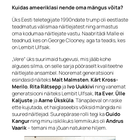
Kuidas ameeriklasi nende oma mängus võita?
Üks Eesti teletegijate 1990ndate trump oli eestlaste
teadmatus välismaa näitlejatest ning armastus
oma kodumaa näitlejate vastu. Naabritädi Malle ei
teadnud, kes on George Clooney, aga ta teadis, kes
on Lembit Ulfsak.
„Vere“ üks suurimaid tugevusi, mis jääb kohe
alguses silma, on selle sarja pööraselt kvaliteetne
näitlejate ansambel. Nooremat generatsiooni
esindasid näiteks
Mait Malmsten
,
Kärt Kross-
Merilo
,
Rita Rätsepp
ja
Ivo Uukkivi
ning vanemat
generatsiooni näiteks Lembit Ulfsak,
Ita Ever
,
Ülle
Kaljuste
ja
Aarne Üksküla
. Tänapäeval on raske
ette kujutada, et haiglaseebis võiksid mängida nii
suured näitlejad. Suurepärase rolli tegi ka
Guido
Kangur
ning minu isiklikuks lemmikuks oli
Andrus
Vaarik
– temani ma jõuan natukene hiljem.