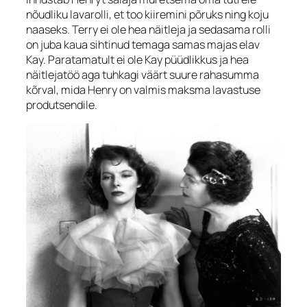
nõudliku lavarolli, et too kiiremini põruks ning koju
naaseks. Terry ei ole hea näitleja ja sedasama rolli
on juba kaua sihtinud temaga samas majas elav
Kay. Paratamatult ei ole Kay püüdlikkus ja hea
näitlejatöö aga tuhkagi väärt suure rahasumma
kõrval, mida Henry on valmis maksma lavastuse
produtsendile.