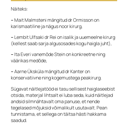
Näiteks:
–
Mait Malmsteni mängitud dr Ormisson on
karismaatiline ja nägus noor kirurg,
–
Lembit Ulfsaki dr Rei on isalik ja uuemeelne kirurg
(kellest saab sarja algusosades kogu haigla juht),
–
Ita Everi vanemõde Stein on konkreetne ning
väärikas medõde,
–
Aarne Üksküla mängitud dr Kanter on
konservatiivne ning kogemustega peakirurg.
Sügavat näitlejatööd ei tasu sellisest haiglaseebist
otsida, materjal lihtsalt ei luba seda, kuid näitlejad
andsid silmnähtavalt oma panuse, et nende
tegelased mõjuksid võimalikult usutavalt. Pean
tunnistama, et sellega on täitsa hästi hakkama
saadud.