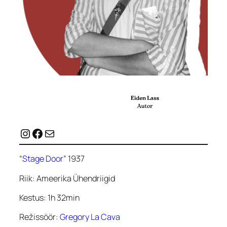
Instagram
Facebook
Mail
“
Stage Door
” 1937
Riik: Ameerika Ühendriigid
Kestus: 1h 32min
Režissöör:
Gregory La Cava