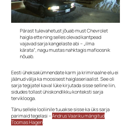
Pärast tulevahetust jõuab must Chevrolet
haigla ette ning selles olevad kantpead
vajavad sarja kangelaste abi – „ilma
kärata“, nagu mustas nahktagis mafioosnik
nõuab.
Eesti üheksakümnendate karm ja kriminaalne elu ei
jäänud välja ka moosisest haiglaseriaalist. See oli
sarja tegijatel kaval lüke kirjutada sisse selline liin,
sidudes tollast ühiskondlikku konteksti sarja
terviklooga.
Tänu sellele looliinile tuuakse sisse ka üks sarja
parimaid tegelasi –
Andrus Vaariku mängitud
Toomas Hagen
.