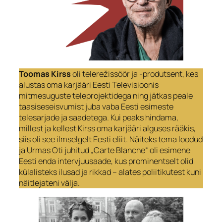
Toomas Kirss
oli telerežissöör ja -produtsent, kes
alustas oma karjääri Eesti Televisioonis
mitmesuguste teleprojektidega ning jätkas peale
taasiseseisvumist juba vaba Eesti esimeste
telesarjade ja saadetega. Kui peaks hindama,
millest ja kellest Kirss oma karjääri alguses rääkis,
siis oli see ilmselgelt Eesti eliit. Näiteks tema loodud
ja Urmas Oti juhitud „Carte Blanche“ oli esimene
Eesti enda intervjuusaade, kus prominentselt olid
külalisteks ilusad ja rikkad – alates poliitikutest kuni
näitlejateni välja.