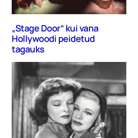
„Stage Door“ kui vana
Hollywoodi peidetud
tagauks