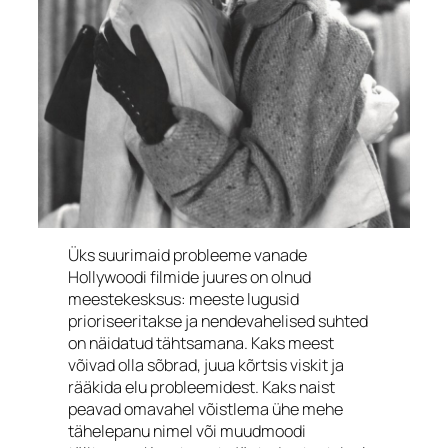
Üks suurimaid probleeme vanade
Hollywoodi filmide juures on olnud
meestekesksus: meeste lugusid
prioriseeritakse ja nendevahelised suhted
on näidatud tähtsamana. Kaks meest
võivad olla sõbrad, juua kõrtsis viskit ja
rääkida elu probleemidest. Kaks naist
peavad omavahel võistlema ühe mehe
tähelepanu nimel või muudmoodi