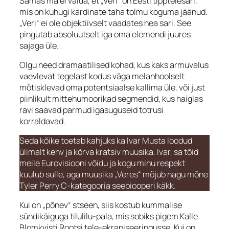
Samas ma ei väida, et „Veri“ on Eesti tipptelesari,
mis on kuhugi kardinate taha tolmu koguma jäänud.
„Veri“ ei ole objektiivselt vaadates hea sari. See
pingutab absoluutselt iga oma elemendi juures
sajaga üle.
Olgu need dramaatilised kohad, kus kaks armuvalus
vaevlevat tegelast kodus väga melanhoolselt
mõtisklevad oma potentsiaalse kallima üle, või just
piinlikult mittehumoorikad segmendid, kus haiglas
ravi saavad parmud igasuguseid totrusi
korraldavad.
Seda kõike toetab kahjuks ka Ivar Musta loodud
ülimalt kehv ja kõrva kratsiv muusika. Ivar, sa tõid
meile Eurovisiooni võidu ja kogu minu respekt
kuulub sulle, aga muusika „Veres“ mõjub nagu mõne
Tyler Perry C-kategooria seebiooperi käkk.
Kui on „põnev“ stseen, siis kostub kummalise
sündikäiguga tilulilu-pala, mis sobiks pigem Kalle
Blomkvisti Rootsi tele-ekraniseeringusse. Kui on