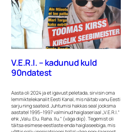
V.E.R.I. – kadunud kuld
90ndatest
Aasta oli 2024 ja et igavust peletada, sirvisin oma
lemmiktelekanalit Eesti Kanal, mis näitab vanu Eesti
sarju ning saateid. Juhtumisi hakkas seal jooksma
aastatel 1995–1997 valminud haiglaseriaal „V.E.R.I.“
ehk „Valu. Elu. Raha. Ilu.“ (
väga diip
). Tegemist oli
täitsa esimese eestlaste enda haiglaseebiga, mis
võttis palju inspiratsiooni tollal väga populaarsest