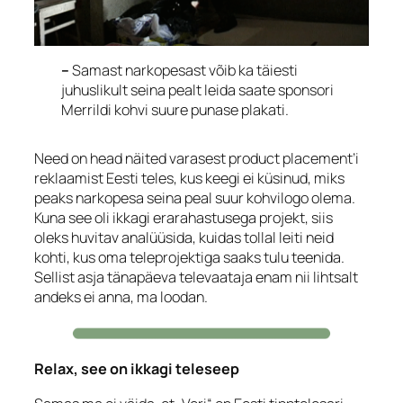
–
Samast narkopesast võib ka täiesti
juhuslikult seina pealt leida saate sponsori
Merrildi kohvi suure punase plakati.
Need on head näited varasest
product placement’
i
reklaamist Eesti teles, kus keegi ei küsinud, miks
peaks narkopesa seina peal suur kohvilogo olema.
Kuna see oli ikkagi erarahastusega projekt, siis
oleks huvitav analüüsida, kuidas tollal leiti neid
kohti, kus oma teleprojektiga saaks tulu teenida.
Sellist asja tänapäeva televaataja enam nii lihtsalt
andeks ei anna, ma loodan.
Relax, see on ikkagi teleseep