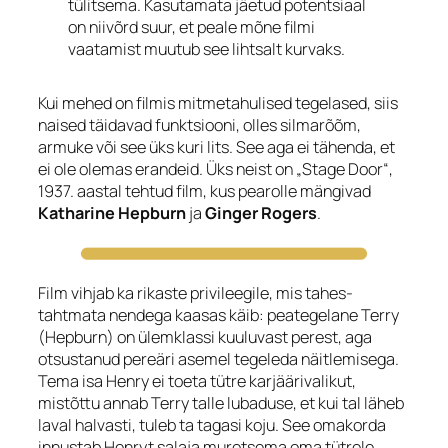
tülitsema. Kasutamata jäetud potentsiaal
on niivõrd suur, et peale mõne filmi
vaatamist muutub see lihtsalt kurvaks.
Kui mehed on filmis mitmetahulised tegelased, siis
naised täidavad funktsiooni, olles silmarõõm,
armuke või
see üks kuri lits
. See aga ei tähenda, et
ei ole olemas erandeid. Üks neist on „Stage Door“,
1937. aastal tehtud film, kus pearolle mängivad
Katharine Hepburn
ja
Ginger Rogers
.
Film vihjab ka rikaste privileegile, mis tahes-
tahtmata nendega kaasas käib: peategelane Terry
(Hepburn) on ülemklassi kuuluvast perest, aga
otsustanud pereäri asemel tegeleda näitlemisega.
Tema isa Henry ei toeta tütre karjäärivalikut,
mistõttu annab Terry talle lubaduse, et kui tal läheb
laval halvasti, tuleb ta tagasi koju. See omakorda
innustab Henryt salaja muretsema oma tütrele