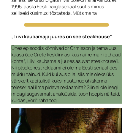
1995. aasta Eesti haiglaseriaal suutis minus
selliseid küsimusi tõstatada. Müts maha
„Liivi kaubamaja juures on see steakhouse“
Ühes episoodis kõnnivad dr Ormisson ja tema uus
kaasa õde Grete kesklinnas, kus naine mainib „head
kohta“, Liivi kaubamaja juures asuvat
steakhouse
’i.
Nii otsekohest reklaami ei ole ma Eesti seriaalides
muidu näinud. Kuid kui aus olla, siis mis oleks üks
värskelt kapitalistlikuks muutunud ühiskonna
teleseriaal ilma pideva reklaamita? Siin ei ole isegi
midagi sügavamalt analüüsida, toon hoopis näiteid,
kuidas „Veri“ raha tegi.