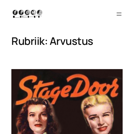
Liigu
sisu
juurde
Rubriik:
Arvustus