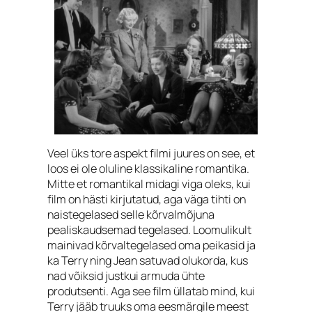
Veel üks tore aspekt filmi juures on see, et
loos ei ole oluline klassikaline romantika.
Mitte et romantikal midagi viga oleks, kui
film on hästi kirjutatud, aga väga tihti on
naistegelased selle kõrvalmõjuna
pealiskaudsemad tegelased. Loomulikult
mainivad kõrvaltegelased oma peikasid ja
ka Terry ning Jean satuvad olukorda, kus
nad võiksid justkui armuda ühte
produtsenti. Aga see film üllatab mind, kui
Terry jääb truuks oma eesmärgile meest