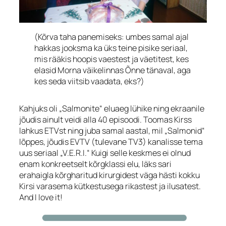
(
Kõrva taha panemiseks: umbes samal ajal
hakkas jooksma ka üks teine pisike seriaal,
mis rääkis hoopis vaestest ja väetitest, kes
elasid Morna väikelinnas Õnne tänaval, aga
kes seda viitsib vaadata, eks?)
Kahjuks oli „Salmonite“ eluaeg lühike ning ekraanile
jõudis ainult veidi alla 40 episoodi. Toomas Kirss
lahkus ETVst ning juba samal aastal, mil „Salmonid“
lõppes, jõudis EVTV (tulevane TV3) kanalisse tema
uus seriaal „V.E.R.I.“ Kuigi selle keskmes ei olnud
enam konkreetselt kõrgklassi elu, läks sari
erahaigla kõrgharitud kirurgidest väga hästi kokku
Kirsi varasema kütkestusega rikastest ja ilusatest.
And I love it!