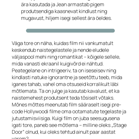
ära kasutada ja Jean armastab pigem
produtsendiga kaasnevat kindlust ning
mugavust, hiljem isegi sellest ära öeldes.
Väga tore on näha, kuidas film nii vankumatult
keskendub naistegelastele ja nende eludele
väljaspool mehi ning romantikat – kõigele sellele,
mida vanasti ekraanil kuigivõrd ei nähtud.
Peategelane on intrigeeriv, ta on iseseisev ning
kindlasti natuke ignorantne ja seetõttu teeb, mida
iganes tahab, vahel oma otsuseid korralikult läbi
mõtlemata. Ta on julge ja kasutab kavalust, et ka
naistemehest produtsent teda tõsiselt võtaks.
Mõnes mõttes meenutab film sääraselt isegi
pre-
code
Hollywoodi filme oma ootamatute tegelaste ja
jutustamisviisiga. Kuigi film on juba seesugusena
igati tore, paneb see mõtlema – milline oleks „Stage
Door“ olnud, kui oleks tehtud ainult paar aastat
varem?