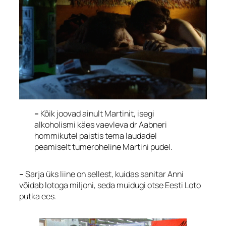
–
Kõik joovad ainult Martinit, isegi
alkoholismi käes vaevleva dr Aabneri
hommikutel paistis tema laudadel
peamiselt tumeroheline Martini pudel.
–
Sarja üks liine on sellest, kuidas sanitar Anni
võidab lotoga miljoni, seda muidugi otse Eesti Loto
putka ees.