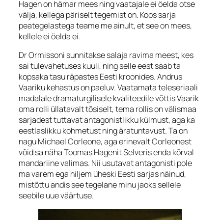
Hagen on hämar mees ning vaatajale ei öelda otse
välja, kellega päriselt tegemist on. Koos sarja
peategelastega teame me ainult, et see on mees,
kellele ei öelda ei.
Dr Ormissoni sunnitakse salaja ravima meest, kes
sai tulevahetuses kuuli, ning selle eest saab ta
kopsaka tasu räpastes Eesti kroonides. Andrus
Vaariku kehastus on paeluv. Vaatamata teleseriaali
madalale dramaturgilisele kvaliteedile võttis Vaarik
oma rolli üllatavalt tõsiselt, tema rollis on välismaa
sarjadest tuttavat antagonistlikku külmust, aga ka
eestlaslikku kohmetust ning äratuntavust. Ta on
nagu Michael Corleone, aga erinevalt Corleonest
võid sa näha Toomas Hagenit Selveris enda kõrval
mandariine valimas. Nii usutavat antagonisti pole
ma varem ega hiljem üheski Eesti sarjas näinud,
mistõttu andis see tegelane minu jaoks sellele
seebile uue väärtuse.