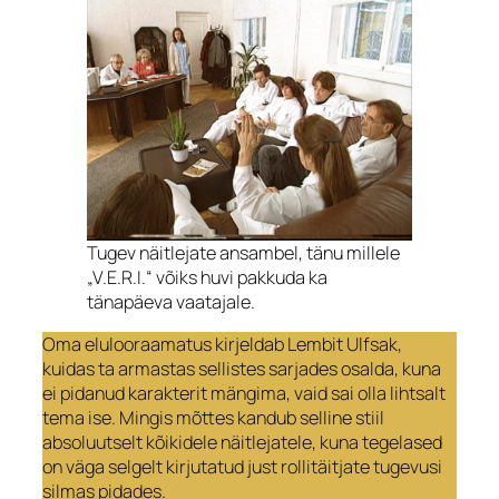
Tugev näitlejate ansambel, tänu millele
„V.E.R.I.“ võiks huvi pakkuda ka
tänapäeva vaatajale.
Oma elulooraamatus kirjeldab Lembit Ulfsak,
kuidas ta armastas sellistes sarjades osalda, kuna
ei pidanud karakterit mängima, vaid sai olla lihtsalt
tema ise. Mingis mõttes kandub selline stiil
absoluutselt kõikidele näitlejatele, kuna tegelased
on väga selgelt kirjutatud just rollitäitjate tugevusi
silmas pidades.