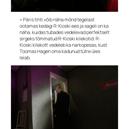
–
Päris tihti võib näha mõnd tegelast
ootamas kedagi R-Kioski ees ja sageli on ka
näha, kuidas tubades vedelevad perfektselt
sirgeks tõmmatud R-Kioski kilekotid. R-
Kioski kilekott vedeleb ka narkopesas, kust
Toomas Hagen oma kadunud tütre üles
leiab.