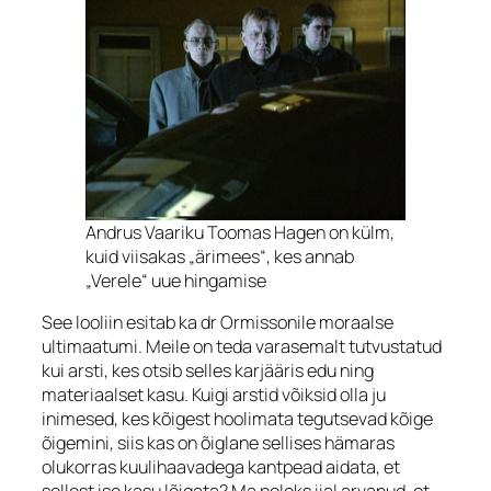
Andrus Vaariku Toomas Hagen on külm,
kuid viisakas „ärimees“, kes annab
„Verele“ uue hingamise
See looliin esitab ka dr Ormissonile moraalse
ultimaatumi. Meile on teda varasemalt tutvustatud
kui arsti, kes otsib selles karjääris edu ning
materiaalset kasu. Kuigi arstid võiksid olla ju
inimesed, kes kõigest hoolimata tegutsevad kõige
õigemini, siis kas on õiglane sellises hämaras
olukorras kuulihaavadega kantpead aidata, et
sellest ise kasu lõigata? Ma poleks iial arvanud, et