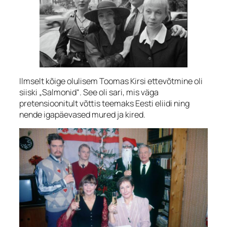
Ilmselt kõige olulisem Toomas Kirsi ettevõtmine oli
siiski „Salmonid“. See oli sari, mis väga
pretensioonitult võttis teemaks Eesti eliidi ning
nende igapäevased mured ja kired.