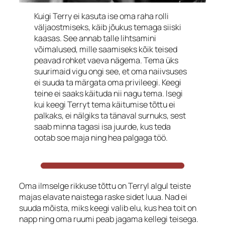
Kuigi Terry ei kasuta ise oma raha rolli
väljaostmiseks, käib jõukus temaga siiski
kaasas. See annab talle lihtsamini
võimalused, mille saamiseks kõik teised
peavad rohket vaeva nägema. Tema üks
suurimaid vigu ongi see, et oma naiivsuses
ei suuda ta märgata oma privileegi. Keegi
teine ei saaks käituda nii nagu tema. Isegi
kui keegi Terryt tema käitumise tõttu ei
palkaks, ei nälgiks ta tänaval surnuks, sest
saab minna tagasi isa juurde, kus teda
ootab soe maja ning hea palgaga töö.
Oma ilmselge rikkuse tõttu on Terryl algul teiste
majas elavate naistega raske sidet luua. Nad ei
suuda mõista, miks keegi valib elu, kus hea toit on
napp ning oma ruumi peab jagama kellegi teisega.