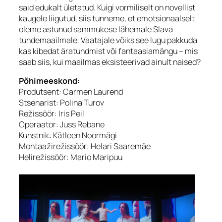
said edukalt ületatud.
Kuigi vormiliselt on novellist
kaugele liigutud, siis tunneme, et emotsionaalselt
oleme astunud sammukese lähemale Slava
tundemaailmale. Vaatajale võiks see lugu pakkuda
kas kibedat äratundmist või fantaasiamängu – mis
saab siis, kui maailmas eksisteerivad ainult naised?
Põhimeeskond:
Produtsent: Carmen Laurend
Stsenarist: Polina Turov
Režissöör: Iris Peil
Operaator: Juss Rebane
Kunstnik: Kätleen Noormägi
Montaažirežissöör: Helari Saaremäe
Helirežissöör: Mario Maripuu