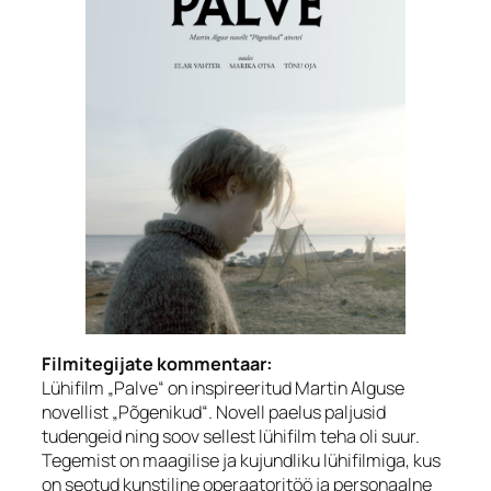
Filmitegijate kommentaar:
Lühifilm „Palve“ on inspireeritud Martin Alguse
novellist „Põgenikud“. Novell paelus paljusid
tudengeid ning soov sellest lühifilm teha oli suur.
Tegemist on maagilise ja kujundliku lühifilmiga, kus
on seotud kunstiline operaatoritöö ja personaalne