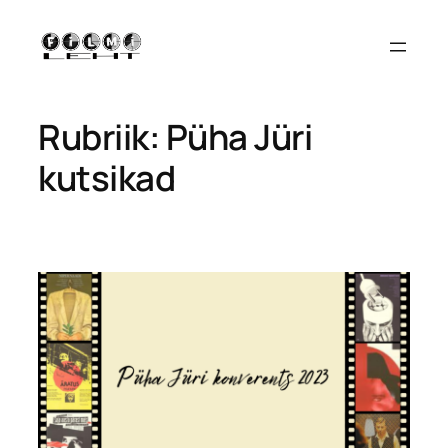
Liigu
sisu
juurde
Rubriik:
Püha Jüri
kutsikad