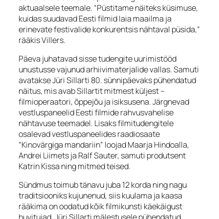
aktuaalsele teemale. “Püstitame näiteks küsimuse,
kuidas suudavad Eesti filmid laia maailma ja
erinevate festivalide konkurentsis nähtaval püsida,”
rääkis Villers.
Päeva juhatavad sisse tudengite uurimistööd
unustusse vajunud arhiivimaterjalide vallas. Samuti
avatakse Jüri Sillarti 80. sünnipäevaks pühendatud
näitus, mis avab Sillartit mitmest küljest –
filmioperaatori, õppejõu ja isiksusena. Järgnevad
vestluspaneelid Eesti filmide rahvusvahelise
nähtavuse teemadel. Lisaks filmitudengitele
osalevad vestluspaneelides raadiosaate
“Kinovärgiga mandariin” loojad Maarja Hindoalla,
Andrei Liimets ja Ralf Sauter, samuti produtsent
Katrin Kissa ning mitmed teised.
Sündmus toimub tänavu juba 12 korda ning nagu
traditsiooniks kujunenud, siis kuulama ja kaasa
rääkima on oodatud kõik filmikunsti käekäigust
huvitujad. Jüri Sillarti mälestusele pühendatud