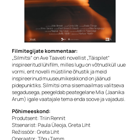
Filmitegijate kommentaar:
„Silmitsi“ on Ave Taaveti novellist „Täispilet“
inspireeritud lühifilm, milles lugu on võtnud küll uue
vormi, ent novelli müstiline õhustik ja meid
inspireerinud muuseumikeskkond on jäänud
pidepunktiks. Silmitsi oma sisemaailmas valitseva
segadusega, peegeldab peategelane Mia (Jaanika
Arum) igale vaatajale tema enda soove ja vajadusi.
Põhimeeskond:
Produtsent: Triin Rennit
Stsenarist: Paula Üleoja, Greta Liht
Režissöör: Greta Liht
Operaator: Tõnu Tamm