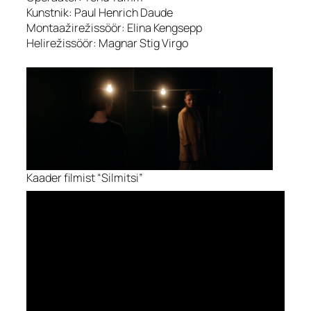
Kunstnik: Paul Henrich Daude
Montaažirežissöör: Elina Kengsepp
Helirežissöör: Magnar Stig Virgo
Kaader filmist “Silmitsi”