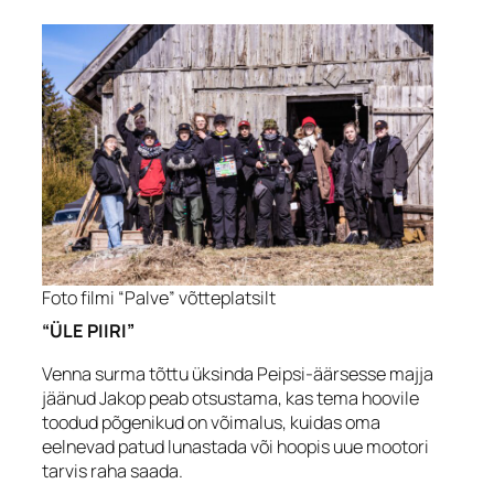
Foto filmi “Palve” võtteplatsilt
“ÜLE PIIRI”
Venna surma tõttu üksinda Peipsi-äärsesse majja
jäänud Jakop peab otsustama, kas tema hoovile
toodud põgenikud on võimalus, kuidas oma
eelnevad patud lunastada või hoopis uue mootori
tarvis raha saada.