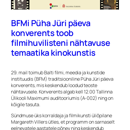
BFMi Püha Jüri päeva
konverents toob
filmihuvilisteni nähtavuse
temaatika kinokunstis
29. mail toimub Balti filmi, meedia ja kunstide
instituudis (BFM) traditsiooniline Püha Jüri päeva
konverents, mis keskendub loodud teoste
nähtavusele. Konverents algab kell 12.00 Tallinna
Ülikooli Maximumi auditooriumis (A-002) ning on
kõigile tasuta.
Sündmuse üks korraldaja ja filmikunsti üliõpilane
Margareth Villers ütles, et programm on sarnaselt
eelnevatele aastatele põnev ning keskendub