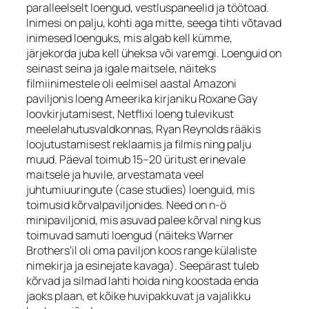
paralleelselt loengud, vestluspaneelid ja töötoad.
Inimesi on palju, kohti aga mitte, seega tihti võtavad
inimesed loenguks, mis algab kell kümme,
järjekorda juba kell üheksa või varemgi. Loenguid on
seinast seina ja igale maitsele, näiteks
filmiinimestele oli eelmisel aastal Amazoni
paviljonis loeng Ameerika kirjaniku Roxane Gay
loovkirjutamisest, Netflixi loeng tulevikust
meelelahutusvaldkonnas, Ryan Reynolds rääkis
loojutustamisest reklaamis ja filmis ning palju
muud. Päeval toimub 15–20 üritust erinevale
maitsele ja huvile, arvestamata veel
juhtumiuuringute (
case studies
) loenguid, mis
toimusid kõrvalpaviljonides. Need on n-ö
minipaviljonid, mis asuvad palee kõrval ning kus
toimuvad samuti loengud (näiteks Warner
Brothers’il oli oma paviljon koos range külaliste
nimekirja ja esinejate kavaga). Seepärast tuleb
kõrvad ja silmad lahti hoida ning koostada enda
jaoks plaan, et kõike huvipakkuvat ja vajalikku