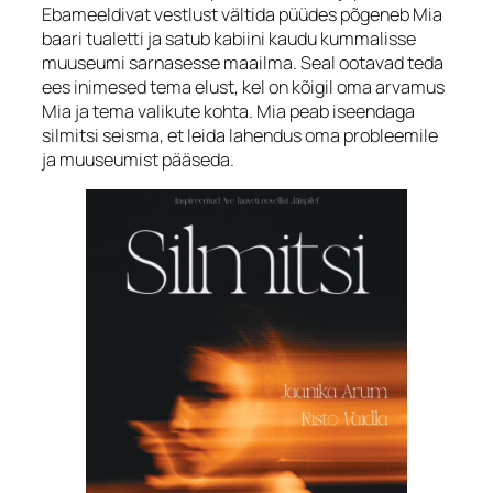
Ebameeldivat vestlust vältida püüdes põgeneb Mia
baari tualetti ja satub kabiini kaudu kummalisse
muuseumi sarnasesse maailma. Seal ootavad teda
ees inimesed tema elust, kel on kõigil oma arvamus
Mia ja tema valikute kohta. Mia peab iseendaga
silmitsi seisma, et leida lahendus oma probleemile
ja muuseumist pääseda.