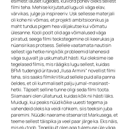
esimest lauset lugedes, kuivõrd põnev oleks sellest
filmi teha. Mehise kirjutatud lugu oli väga elav,
värvikas, julge ja inspireeriv. Usk sellesse materjali
oli kohe nii võimas, et projekti ambitsioonikus ja
maht tundus pigem hea väljakutse kui võimatu
ülesanne. Kooli poolt olid aga võimalused väga
piiratud, seega filmi teokstegemine oli keerukas ja
nüansirikas protsess. Sellele vaatamata nautisin
sellest iga hetke ning kõik probleemid lahenesid
väga sujuvalt ja uskumatult hästi. Kui oleksime ise
tegelased filmis, mis räägiks lugu sellest, kuidas
BFMi tudengid üritavad „Ilusa Armini“ novellist filmi
teha, siis saaks filmikriitikud sellele puid alla panna
öeldes, et oli kummaliselt palju jumal-masinast-
hetki. Täpselt selline tunne oligi seda filmi toota.
Siiamaani olen üllatunud, kuidas kõik nii hästi läks.
Muidugi, kui peaks nüüd kõike uuesti tegema ja
vahendeid oleks ka veidi rohkem, siis teeksin juba
paremini. Nüüdki naerame stsenarist Markusega, et
teeme sellest täispika ja veel paar järge ka. Eks näis,
mis elu toob. Tegelikult olen aga tulemuse üle väga