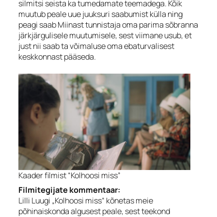
silmitsi seista ka tumedamate teemadega. Kõik
muutub peale uue juuksuri saabumist külla ning
peagi saab Miinast tunnistaja oma parima sõbranna
järkjärgulisele muutumisele, sest viimane usub, et
just nii saab ta võimaluse oma ebaturvalisest
keskkonnast pääseda.
Kaader filmist “Kolhoosi miss”
Filmitegijate kommentaar:
Lilli Luugi „Kolhoosi miss“ kõnetas meie
põhinaiskonda algusest peale, sest teekond