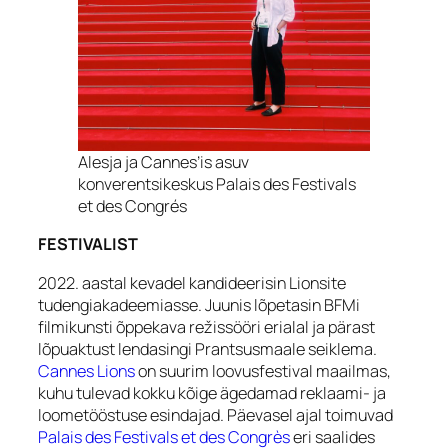
Alesja ja Cannes’is asuv
konverentsikeskus Palais des Festivals
et des Congrés
FESTIVALIST
2022. aastal kevadel kandideerisin Lionsite
tudengiakadeemiasse. Juunis lõpetasin BFMi
filmikunsti õppekava režissööri erialal ja pärast
lõpuaktust lendasingi Prantsusmaale seiklema.
Cannes Lions
on suurim loovusfestival maailmas,
kuhu tulevad kokku kõige ägedamad reklaami- ja
loometööstuse
esindajad. Päevasel ajal toimuvad
Palais des Festivals et des Congrès
eri saalides