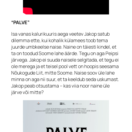
“PALVE”
Isa vanas kalurikuuris aega veetev Jakop satub
dilemma ette, kui kohalik külamees toob tema
juurde umbkeelse naise. Naine on täiesti kindel, et
ta on toodud Soome lahe äärde. Tegu on aga Peipsi
järvega. Jakop ei suuda naisele selgitada, et tegu ei
ole merega ja et teisel pool vett on hoopis seesama
Nõukogude Liit, mitte Soome. Naise soov üle lahe
minna on aga nii suur, et ta keeldub seda uskumast.
Jakop peab otsustama – kas viia noor naine üle
järve või mitte?