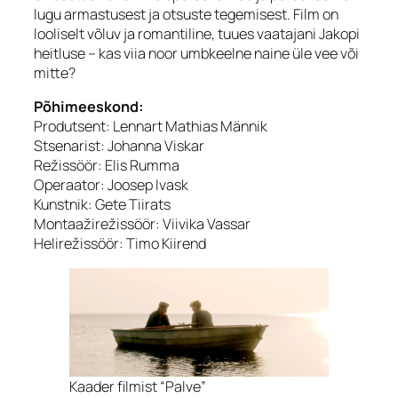
lugu armastusest ja otsuste tegemisest. Film on
looliselt võluv ja romantiline, tuues vaatajani Jakopi
heitluse – kas viia noor umbkeelne naine üle vee või
mitte?
Põhimeeskond:
Produtsent: Lennart Mathias Männik
Stsenarist: Johanna Viskar
Režissöör: Elis Rumma
Operaator: Joosep Ivask
Kunstnik: Gete Tiirats
Montaažirežissöör: Viivika Vassar
Helirežissöör: Timo Kiirend
Kaader filmist “Palve”