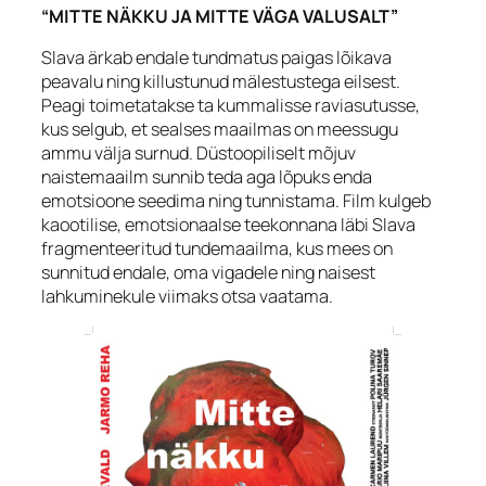
“MITTE NÄKKU JA MITTE VÄGA VALUSALT”
Slava ärkab endale tundmatus paigas lõikava
peavalu ning killustunud mälestustega eilsest.
Peagi toimetatakse ta kummalisse raviasutusse,
kus selgub, et sealses maailmas on meessugu
ammu välja surnud. Düstoopiliselt mõjuv
naistemaailm sunnib teda aga lõpuks enda
emotsioone seedima ning tunnistama. Film kulgeb
kaootilise, emotsionaalse teekonnana läbi Slava
fragmenteeritud tundemaailma, kus mees on
sunnitud endale, oma vigadele ning naisest
lahkuminekule viimaks otsa vaatama.