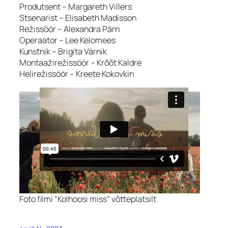
Produtsent – Margareth Villers
Stsenarist – Elisabeth Madisson
Režissöör – Alexandra Pärn
Operaator – Lee Kelomees
Kunstnik – Brigita Värnik
Montaažirežissöör – Krõõt Kaldre
Helirežissöör – Kreete Kokovkin
Foto filmi “Kolhoosi miss” võtteplatsilt