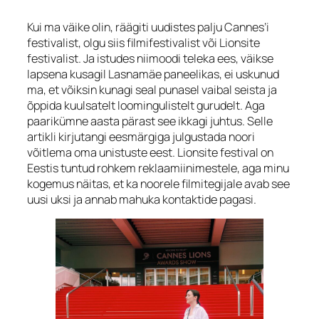
Kui ma väike olin, räägiti uudistes palju Cannes’i
festivalist, olgu siis filmifestivalist või Lionsite
festivalist. Ja istudes niimoodi teleka ees, väikse
lapsena kusagil Lasnamäe paneelikas, ei uskunud
ma, et võiksin kunagi seal punasel vaibal seista ja
õppida kuulsatelt loomingulistelt gurudelt. Aga
paarikümne aasta pärast see ikkagi juhtus. Selle
artikli kirjutangi eesmärgiga julgustada noori
võitlema oma unistuste eest. Lionsite festival on
Eestis tuntud rohkem reklaamiinimestele, aga minu
kogemus näitas, et ka noorele filmitegijale avab see
uusi uksi ja annab mahuka kontaktide pagasi.