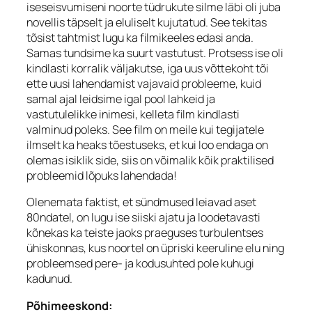
iseseisvumiseni noorte tüdrukute silme läbi oli juba
novellis täpselt ja eluliselt kujutatud. See tekitas
tõsist tahtmist lugu ka filmikeeles edasi anda.
Samas tundsime ka suurt vastutust.
Protsess ise oli
kindlasti korralik väljakutse, iga uus võttekoht tõi
ette uusi lahendamist vajavaid probleeme, kuid
samal ajal leidsime igal pool lahkeid ja
vastutulelikke inimesi, kelleta film kindlasti
valminud poleks. See film on meile kui tegijatele
ilmselt ka heaks tõestuseks, et kui loo endaga on
olemas isiklik side, siis on võimalik kõik praktilised
probleemid lõpuks lahendada!
Olenemata faktist, et sündmused leiavad aset
80ndatel, on lugu ise siiski ajatu ja loodetavasti
kõnekas ka teiste jaoks praeguses turbulentses
ühiskonnas, kus noortel on üpriski keeruline elu ning
probleemsed pere- ja kodusuhted pole kuhugi
kadunud.
Põhimeeskond: