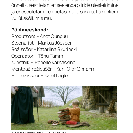
õnnelik, sest leian, et see enda piiride ülesleidmine
ja eneseületamine õpetas mulle siin koolis rohkem
kui ükskõik mis muu.
Põhimeeskond:
Produtsent – Anet Õunpuu
Stsenarist – Markus Jõeveer
Režissöör – Katariina Škurinski
Operaator – Tõnu Tamm
Kunstnik – Renelle Karnaskind
Montaažirežissöör – Karl-Olaf Olmann
Helirežissöör – Karel Lagle