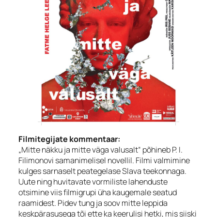
Filmitegijate kommentaar:
„Mitte näkku ja mitte väga valusalt“ põhineb P. I.
Filimonovi samanimelisel novellil. Filmi valmimine
kulges sarnaselt peategelase Slava teekonnaga.
Uute ning huvitavate vormiliste lahenduste
otsimine viis filmigrupi üha kaugemale seatud
raamidest. Pidev tung ja soov mitte leppida
keskpärasusega tõi ette ka keerulisi hetki, mis siiski