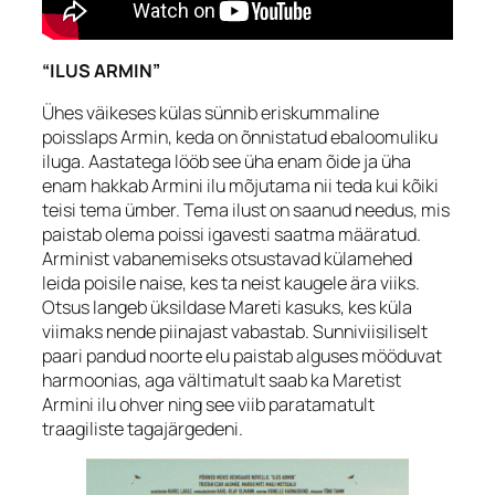
“ILUS ARMIN”
Ühes väikeses külas sünnib eriskummaline
poisslaps Armin, keda on õnnistatud ebaloomuliku
iluga. Aastatega lööb see üha enam õide ja üha
enam hakkab Armini ilu mõjutama nii teda kui kõiki
teisi tema ümber. Tema ilust on saanud needus, mis
paistab olema poissi igavesti saatma määratud.
Arminist vabanemiseks otsustavad külamehed
leida poisile naise, kes ta neist kaugele ära viiks.
Otsus langeb üksildase Mareti kasuks, kes küla
viimaks nende piinajast vabastab. Sunniviisiliselt
paari pandud noorte elu paistab alguses mööduvat
harmoonias, aga vältimatult saab ka Maretist
Armini ilu ohver ning see viib paratamatult
traagiliste tagajärgedeni.