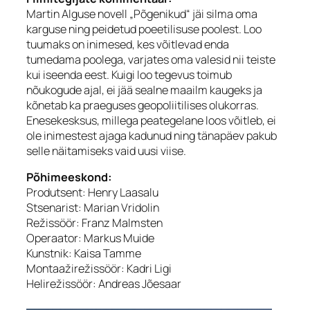
Martin Alguse novell „Põgenikud“ jäi silma oma
karguse ning peidetud poeetilisuse poolest. Loo
tuumaks on inimesed, kes võitlevad enda
tumedama poolega, varjates oma valesid nii teiste
kui iseenda eest. Kuigi loo tegevus toimub
nõukogude ajal, ei jää sealne maailm kaugeks ja
kõnetab ka praeguses geopoliitilises olukorras.
Enesekesksus, millega peategelane loos võitleb, ei
ole inimestest ajaga kadunud ning tänapäev pakub
selle näitamiseks vaid uusi viise.
Põhimeeskond:
Produtsent: Henry Laasalu
Stsenarist: Marian Vridolin
Režissöör: Franz Malmsten
Operaator: Markus Muide
Kunstnik: Kaisa Tamme
Montaažirežissöör: Kadri Ligi
Helirežissöör: Andreas Jõesaar