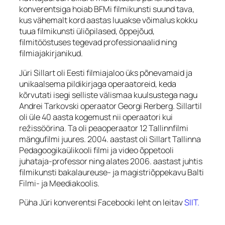
konverentsiga hoiab BFMi filmikunsti suund tava,
kus vähemalt kord aastas luuakse võimalus kokku
tuua filmikunsti üliõpilased, õppejõud,
filmitööstuses tegevad professionaalid ning
filmiajakirjanikud.
Jüri Sillart oli Eesti filmiajaloo üks põnevamaid ja
unikaalsema pildikirjaga operaatoreid, keda
kõrvutati isegi selliste välismaa kuulsustega nagu
Andrei Tarkovski operaator Georgi Rerberg. Sillartil
oli üle 40 aasta kogemust nii operaatori kui
režissöörina. Ta oli peaoperaator 12 Tallinnfilmi
mängufilmi juures. 2004. aastast oli Sillart Tallinna
Pedagoogikaülikooli filmi ja video õppetooli
juhataja-professor ning alates 2006. aastast juhtis
filmikunsti bakalaureuse- ja magistriõppekavu Balti
Filmi- ja Meediakoolis.
Püha Jüri konverentsi Facebooki leht on leitav
SIIT.