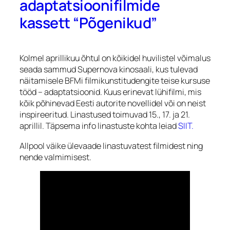
adaptatsioonifilmide
kassett “Põgenikud”
Kolmel aprillikuu õhtul on kõikidel huvilistel võimalus
seada sammud Supernova kinosaali, kus tulevad
näitamisele BFMi filmikunstitudengite teise kursuse
tööd – adaptatsioonid. Kuus erinevat lühifilmi, mis
kõik põhinevad Eesti autorite novellidel või on neist
inspireeritud. Linastused toimuvad 15., 17. ja 21.
aprillil. Täpsema info linastuste kohta leiad
SIIT.
Allpool väike ülevaade linastuvatest filmidest ning
nende valmimisest.