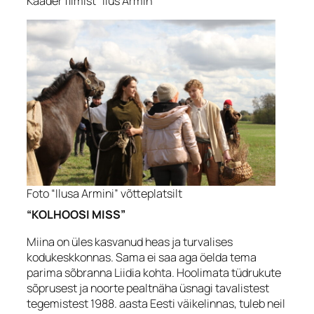
Kaader filmist “Ilus Armin”
Foto “Ilusa Armini” võtteplatsilt
“KOLHOOSI MISS”
Miina on üles kasvanud heas ja turvalises
kodukeskkonnas. Sama ei saa aga öelda tema
parima sõbranna Liidia kohta. Hoolimata tüdrukute
sõprusest ja noorte pealtnäha üsnagi tavalistest
tegemistest 1988. aasta Eesti väikelinnas, tuleb neil