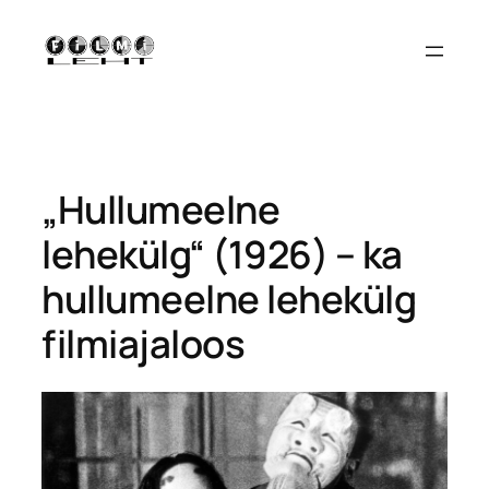
Liigu
sisu
juurde
„Hullumeelne
lehekülg“ (1926) – ka
hullumeelne lehekülg
filmiajaloos