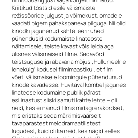
filmitoodang just väga kõrgelt hinnatud.
Kriitikud tõstsid esile välismaiste
režissööride julgust ja võimekust, omadele
vaadati pigem pahakspaneva pilguga. Nii olid
kinodki jagunenud kahte leeri: ühed
pühendusid kodumaiste linateoste
näitamisele, teiste kavast võis leida aga
üksnes välismaiseid filme. Sedavõrd
teistsuguse ja rabavana mõjus „Hullumeelne
lehekülg“ kodusel filmimaastikul, et film
võeti välismaisele loomingule pühendunud
kinode kavadesse. Huvitaval kombel jagunes
linateose kodumaine publik pärast
esilinastust siiski samuti kahte lehte – oli
neid, kes ei näinud filmis midagi erakordset,
mis eristaks seda märkimisväärselt
tavapärastest melodramaatilistest
lugudest, kuid oli ka neid, kes nägid selles