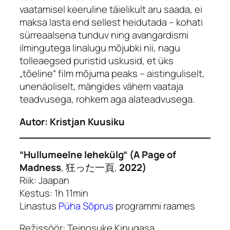
vaatamisel keeruline täielikult aru saada, ei
maksa lasta end sellest heidutada – kohati
sürreaalsena tunduv ning avangardismi
ilmingutega linalugu mõjubki nii, nagu
tolleaegsed puristid uskusid, et üks
„tõeline“ film mõjuma peaks – aistinguliselt,
unenäoliselt, mängides vähem vaataja
teadvusega, rohkem aga alateadvusega.
Autor: Kristjan Kuusiku
“Hullumeelne lehekülg“ (
A Page of
Madness
, 狂った一頁,
2022)
Riik: Jaapan
Kestus: 1h 11min
Linastus
Püha Sõpru
s
programmi raames
Režissöör: Teinosuke Kinugasa