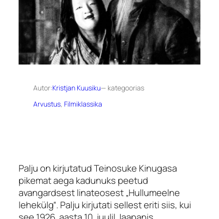
Autor:
Kristjan Kuusiku
— kategoorias
Arvustus
, 
Filmiklassika
Palju on kirjutatud Teinosuke Kinugasa
pikemat aega kadunuks peetud
avangardsest linateosest „Hullumeelne
lehekülg“. Palju kirjutati sellest eriti siis, kui
see 1926. aasta 10. juulil Jaapanis