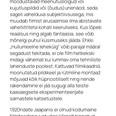
moodustavad meenutuslõigud või
kujutluspildid või (õudus)unenäod, seda
sageli vahelduva subjektiivsusega, mis
muudab filmist arusaamise ilma abistavate
vahetiitriteta kohati keeruliseks. Kus lõpeb
reaalsus ning algab fantaasia, see võib
mõnelgi puhul küsimuseks jääda. Ehkki
„Hullumeelne lehekülg“ võib parajal määral
segadust tekitada, ei ole film hetkekski
midagi vähemat kui lummav oma tehniliste
lahenduste poolest. Kattuvad filmikaadrid,
moonutatud pildikeel ja rütmiline montaaž
mõjuvad kõik hüpnootiliselt ning nende
rakendamine ei jää sugugi alla teiste
kaasaegsete eksperimenteerijate
sarnastele katsetustele.
1920ndate Jaapanis ei olnud kodumaine