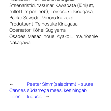
Stsenaristid: Yasunari Kawabata (lühijutt,
millel film põhineb),
Teinosuke Kinugasa,
Banko Sawada, Minoru Inuzuka
Produtsent
:
Teinosuke Kinugasa
Operaator: Kôhei Sugiyama
Osades: Masao Inoue, Ayako Lijima, Yoshie
Nakagawa
←
Peeter Simm(salabimm) – suure
Cannes
südamega mees, kes hingab
Lions
lugusid
→