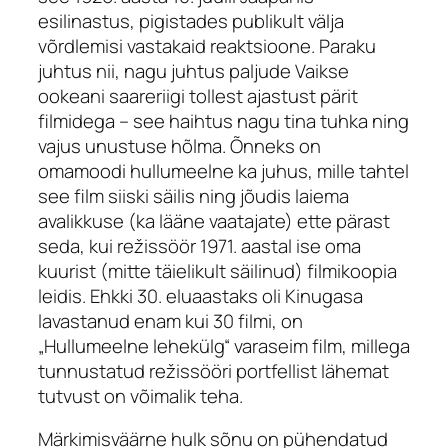
esilinastus, pigistades publikult välja
võrdlemisi vastakaid reaktsioone. Paraku
juhtus nii, nagu juhtus paljude Vaikse
ookeani saareriigi tollest ajastust pärit
filmidega – see haihtus nagu tina tuhka ning
vajus unustuse hõlma. Õnneks on
omamoodi hullumeelne ka juhus, mille tahtel
see film siiski säilis ning jõudis laiema
avalikkuse (ka lääne vaatajate) ette pärast
seda, kui režissöör 1971. aastal ise oma
kuurist (mitte täielikult säilinud) filmikoopia
leidis. Ehkki 30. eluaastaks oli Kinugasa
lavastanud enam kui 30 filmi, on
„Hullumeelne lehekülg“ varaseim film, millega
tunnustatud režissööri portfellist lähemat
tutvust on võimalik teha.
Märkimisväärne hulk sõnu on pühendatud