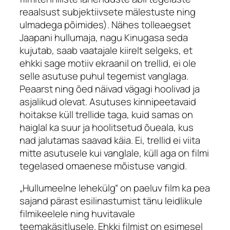
reaalsust subjektiivsete mälestuste ning
ulmadega põimides). Nähes tolleaegset
Jaapani hullumaja, nagu Kinugasa seda
kujutab, saab vaatajale kiirelt selgeks, et
ehkki sage motiiv ekraanil on trellid, ei ole
selle asutuse puhul tegemist vanglaga.
Peaarst ning õed näivad vägagi hoolivad ja
asjalikud olevat. Asutuses kinnipeetavaid
hoitakse küll trellide taga, kuid samas on
haiglal ka suur ja hoolitsetud õueala, kus
nad jalutamas saavad käia. Ei, trellid ei viita
mitte asutusele kui vanglale, küll aga on filmi
tegelased omaenese mõistuse vangid.
„Hullumeelne lehekülg“ on paeluv film ka pea
sajand pärast esilinastumist tänu leidlikule
filmikeelele ning huvitavale
teemakäsitlusele. Ehkki filmist on esimesel