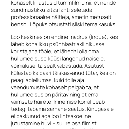
kohaselt linastusid tummfilmid nii, et nende
sündmustikku aitas lahti seletada
professionaalne näitleja, ametinimetuselt
benshi
. Lõpuks otsustati siiski tema kasuks.
Loo keskmes on endine madrus (Inoue), kes
läheb kohalikku psühhiaatriakliinikusse
koristajana tööle, et lähedal olla oma
hullumeelsuse küüsi langenud naisele,
võimalusel ta sealt vabastada. Asutust
külastab ka paari täiskasvanud tütar, kes on
peagi abiellumas, kuid tolle aja
veendumuste kohaselt pelgab ta, et
hullumeelsus on päritav ning et ema
vaimsete häirete ilmnemise korral peab
tedagi tabama sarnane saatus. Kinugasale
ei pakkunud aga loo lihtsakoeline
jutustamine huvi – suure osa filmist