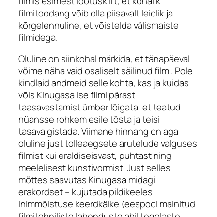
filmis esimest lootuskiirt, et kohalik
filmitoodang võib olla piisavalt leidlik ja
kõrgelennuline, et võistelda välismaiste
filmidega.
Oluline on siinkohal märkida, et tänapäeval
võime näha vaid osaliselt säilinud filmi. Pole
kindlaid andmeid selle kohta, kas ja kuidas
võis Kinugasa ise filmi pärast
taasavastamist ümber lõigata, et teatud
nüansse rohkem esile tõsta ja teisi
tasavaigistada. Viimane hinnang on aga
oluline just tolleaegsete arutelude valguses
filmist kui eraldiseisvast, puhtast ning
meelelisest kunstivormist. Just selles
mõttes saavutas Kinugasa midagi
erakordset – kujutada pildikeeles
inimmõistuse keerdkäike (eespool mainitud
filmitehniliste lahenduste abil tegelaste