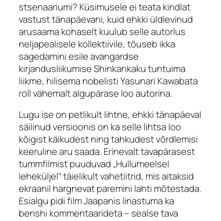
stsenaariumi? Küsimusele ei teata kindlat
vastust tänapäevani, kuid ehkki üldlevinud
arusaama kohaselt kuulub selle autorlus
neljapealisele kollektiivile, tõuseb ikka
sagedamini esile avangardse
kirjandusliikumise Shinkankaku tuntuima
liikme, hilisema nobelisti Yasunari Kawabata
roll vähemalt algupärase loo autorina.
Lugu ise on petlikult lihtne, ehkki tänapäeval
säilinud versioonis on ka selle lihtsa loo
kõigist käikudest ning tahkudest võrdlemisi
keeruline aru saada. Erinevalt tavapärasest
tummfilmist puuduvad „Hullumeelsel
leheküljel“ täielikult vahetiitrid, mis aitaksid
ekraanil hargnevat paremini lahti mõtestada.
Esialgu pidi film Jaapanis linastuma ka
benshi
kommentaarideta – sealse tava