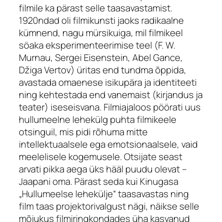
filmile ka pärast selle taasavastamist.
1920ndad oli filmikunsti jaoks radikaalne
kümnend, nagu mürsikuiga, mil filmikeel
söaka eksperimenteerimise teel (F. W.
Murnau, Sergei Eisenstein, Abel Gance,
Džiga Vertov) üritas end tundma õppida,
avastada omaenese isikupära ja identiteeti
ning kehtestada end vanemaist (kirjandus ja
teater) iseseisvana. Filmiajaloos pöörati uus
hullumeelne lehekülg puhta filmikeele
otsinguil, mis pidi rõhuma mitte
intellektuaalsele ega emotsionaalsele, vaid
meelelisele kogemusele. Otsijate seast
arvati pikka aega üks hääl puudu olevat –
Jaapani oma. Pärast seda kui Kinugasa
„Hullumeelse lehekülje“ taasavastas ning
film taas projektorivalgust nägi, näikse selle
mõjukus filmiringkondades üha kasvanud