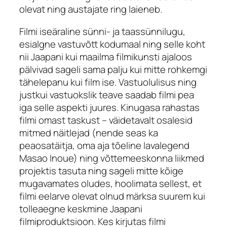
olevat ning austajate ring laieneb.
Filmi iseäraline sünni- ja taassünnilugu,
esialgne vastuvõtt kodumaal ning selle koht
nii Jaapani kui maailma filmikunsti ajaloos
pälvivad sageli sama palju kui mitte rohkemgi
tähelepanu kui film ise. Vastuolulisus ning
justkui vastuokslik teave saadab filmi pea
iga selle aspekti juures. Kinugasa rahastas
filmi omast taskust – väidetavalt osalesid
mitmed näitlejad (nende seas ka
peaosatäitja, oma aja tõeline lavalegend
Masao Inoue) ning võttemeeskonna liikmed
projektis tasuta ning sageli mitte kõige
mugavamates oludes, hoolimata sellest, et
filmi eelarve olevat olnud märksa suurem kui
tolleaegne keskmine Jaapani
filmiproduktsioon. Kes kirjutas filmi