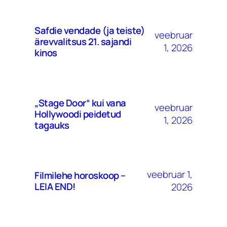
Safdie vendade (ja teiste)
veebruar
ärevvalitsus 21. sajandi
1, 2026
kinos
„Stage Door“ kui vana
veebruar
Hollywoodi peidetud
1, 2026
tagauks
veebruar 1,
Filmilehe horoskoop –
LEIA END!
2026