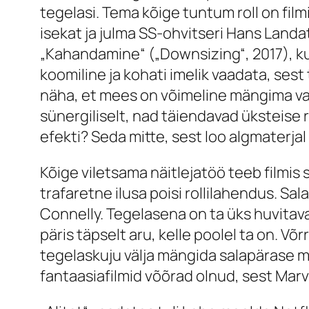
tegelasi. Tema kõige tuntum roll on fil
isekat ja julma SS-ohvitseri Hans Land
„Kahandamine“ („Downsizing“, 2017), ku
koomiline ja kohati imelik vaadata, sest 
näha, et mees on võimeline mängima vah
sünergiliselt, nad täiendavad üksteise r
efekti? Seda mitte, sest loo algmaterjal
Kõige viletsama näitlejatöö teeb filmis 
trafaretne ilusa poisi rollilahendus. Sa
Connelly. Tegelasena on ta üks huvitavam
päris täpselt aru, kelle poolel ta on. V
tegelaskuju välja mängida salapärase m
fantaasiafilmid võõrad olnud, sest Marv