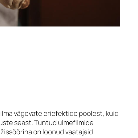
silma vägevate eriefektide poolest, kuid
kluste seast. Tuntud ulmefilmide
žissöörina on loonud vaatajaid