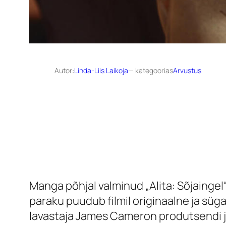
Autor:
Linda-Liis Laikoja
— kategoorias
Arvustus
Manga põhjal valminud „Alita: Sõjaingel
paraku puudub filmil originaalne ja süga
lavastaja James Cameron produtsendi j