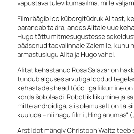
vapustava tulevikumaailma, mille väljam
Film räägib loo küborgitüdruk Alitast, k
parandab ta ära, andes Alitale uue keha
Hugo tõttu mitmesugustesse sekeldust
pääsenud taevalinnale Zalemile, kuhu ni
armastuslugu Alita ja Hugo vahel.
Alitat kehastanud Rosa Salazar on hak
tundub alguses arvutiga loodud tegelasen
kehastades head tööd. Iga liikumine on 
korda šokolaadi. Robotlik liikumine ja
mitte androidiga, siis olemuselt on ta s
kuuluda – nii nagu filmi „Hing anumas“ (
Arst Idot mängiv Christoph Waltz teeb