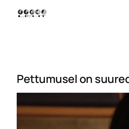
Liigu
sisu
juurde
Pettumusel on suured