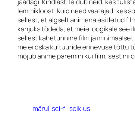
jäädagi. Kindlasti leidub neid, kes tul
lemmikloost. Kuid need vaatajad, kes s
sellest, et algselt animena esitletud film 
kahjuks tõdeda, et meie loogikale see i
sellest kahetunnine film ja minimaalset 
me ei oska kultuuride erinevuse tõttu 
mõjub anime paremini kui film, sest nii 
märul
sci-fi
seiklus