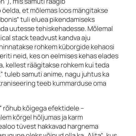
on“), mis samuti räägib
b öelda, et mõlemas loos mängitakse
arbonis“ tuli eluea pikendamiseks
rdada uutesse tehiskehadesse. Mõlemal
ical stack
teadvust kandva aju
“ hinnatakse rohkem küborgide kehaosi
 eriti neid, kes on eelmises kehas elades
va, kellest räägitakse rohkem kui teda
t“ tuleb samuti anime, nagu juhtus ka
-ekraniseering teeb kummarduse oma
el“ rõhub kõigega efektidele –
alem kõrgel hõljumas ja karm
s pealoo tüvest hakkavad hargnema
asugune oleks võinud olla ka „Alita“, kus