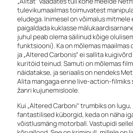
„Alitat“ vaadates tuli kohe meelde Netfl
tulevikumaailmas toimuvatest manipula
eludega. Inimesel on võimalus mitmele el
paigaldada kuklasse mälukaardisarnan
juhul peab olema säilinud kõige olulise
funktsiooni). Ka on mõlemas maailmas o
ja „Altered Carbonis“ ei sallita kuigivõ
kuritöid teinud. Samuti on mõlemas filmi
näidatakse, ja seriaalis on nendeks Met
Alita mangaga enne
live-action
-filmik
žanri kujunemisloole.
Kui „Altered Carboni“ trumbiks on lugu, s
fantastilised küborgid, keda on näha ig
võistlusmäng
motorball
. Vastupidi sel
kõrvallood. See on kriminull, millele on