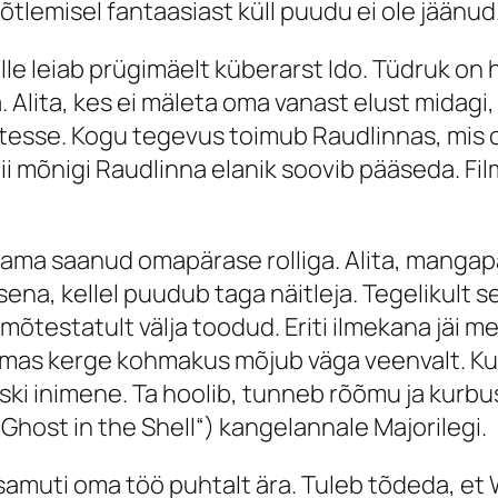
õtlemisel fantaasiast küll puudu ei ole jäänud
elle leiab prügimäelt küberarst Ido. Tüdruk on 
. Alita, kes ei mäleta oma vanast elust midagi
esse. Kogu tegevus toimub Raudlinnas, mis o
i mõnigi Raudlinna elanik soovib pääseda. Fi
kama saanud omapärase rolliga. Alita, mangap
a, kellel puudub taga näitleja. Tegelikult see
mõtestatult välja toodud. Eriti ilmekana jäi m
 samas kerge kohmakus mõjub väga veenvalt. Ku
iiski inimene. Ta hoolib, tunneb rõõmu ja kurbu
„Ghost in the Shell“) kangelannale Majorilegi.
 samuti oma töö puhtalt ära. Tuleb tõdeda, e