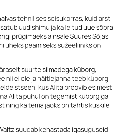
.
halvas tehnilises seisukorras, kuid arst
, satub uudishimu ja ka leitud uue sõbra
ngi prügimäeks ainsale Suures Sõjas
lmi üheks peamiseks süžeeliiniks on
äraselt suurte silmadega küborg,
 nii ei ole ja näitlejanna teeb küborgi
eelde stseen, kus Alita proovib esimest
na Alita puhul on tegemist küborgiga,
st ning ka tema jaoks on tähtis kuskile
t Waltz suudab kehastada igasuguseid