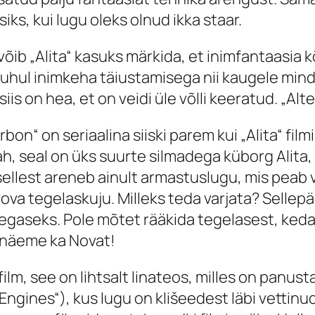
iks, kui lugu oleks olnud ikka staar.
õib „Alita“ kasuks märkida, et inimfantaasia
uhul inimkeha täiustamisega nii kaugele mindu
 siis on hea, et on veidi üle võlli keeratud. „A
on“ on seriaalina siiski parem kui „Alita“ filmin
Jah, seal on üks suurte silmadega küborg Alita,
sellest areneb ainult armastuslugu, mis peab v
ova tegelaskuju. Milleks teda varjata? Sellepär
 segaseks. Pole mõtet rääkida tegelasest, ked
 näeme ka Novat!
 film, see on lihtsalt linateos, milles on panus
Engines“), kus lugu on klišeedest läbi vettinu