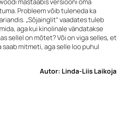
lywoodi mastaabis versiooni oma
ttuma. Probleem võib tuleneda ka
 variandis. „Sõjainglit“ vaadates tuleb
imida, aga kui kinolinale vändatakse
s sellel on mõtet? Või on viga selles, et
saab mitmeti, aga selle loo puhul
Autor: Linda-Liis Laikoja