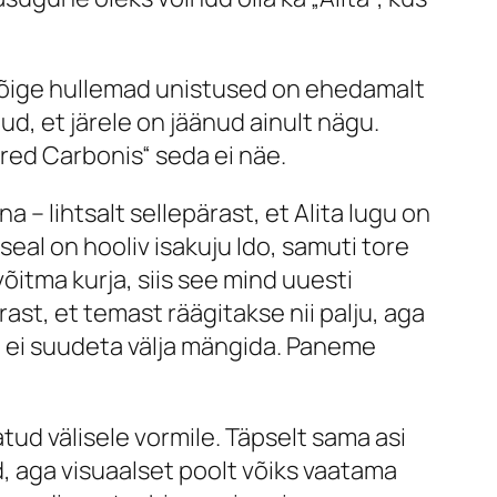
 kõige hullemad unistused on ehedamalt
d, et järele on jäänud ainult nägu.
ltered Carbonis“ seda ei näe.
a – lihtsalt sellepärast, et Alita lugu on
 seal on hooliv isakuju Ido, samuti tore
õitma kurja, siis see mind uuesti
ast, et temast räägitakse nii palju, aga
a ei suudeta välja mängida. Paneme
tatud välisele vormile. Täpselt sama asi
d, aga visuaalset poolt võiks vaatama