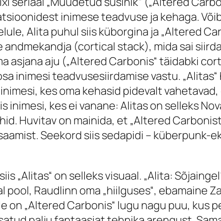
ixi seriaal „Muudetud süsinik“ („Altered Carb
tsioonidest inimese teadvuse ja kehaga. Või
ule, Alita puhul siis küborgina ja „Altered C
e andmekandja (
cortical stack
), mida sai sii
ma asjana aju („Altered Carbonis“ täidabki
cort
sa inimesi teadvusesiirdamise vastu. „Alitas
rd inimesi, kes oma kehasid pidevalt vahetavad,
s inimesi, kes ei vanane: Alitas on selleks No
hid. Huvitav on mainida, et „Altered Carbonis
s saamist. Seekord siis sedapidi – küberpunk
iis „Alitas“ on selleks visuaal. „Alita: Sõjaing
al pool, Raudlinn oma „hiilguses“, ebamaine Z
lele on „Altered Carbonis“ lugu nagu puu, ku
 lisatud palju fantaasiat tehnika arengust. Sam