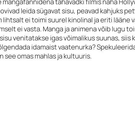
iste mangafännidena tahavadki filmis näha Hol
oovivad leida sügavat sisu, peavad kahjuks pe
lihtsalt ei toimi suurel kinolinal ja eriti lääne
lmselt ei vasta. Manga ja animena võib lugu to
sisu venitatakse igas võimalikus suunas, siis ka
tõlgendada idamaist vaatenurka? Spekuleerida 
on see omas mahlas ja kultuuris.