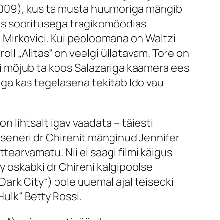
, 2009), kus ta musta huumoriga mängib
des sooritusega tragikomöödias
 Mirkovici. Kui peoloomana on Waltzi
roll „Alitas“ on veelgi üllatavam. Tore on
ti mõjub ta koos Salazariga kaamera ees
 Aga kas tegelasena tekitab Ido vau-
n lihtsalt igav vaadata – täiesti
inseneri dr Chirenit mänginud Jennifer
tearvamatu. Nii ei saagi filmi käigus
ly oskabki dr Chireni kalgipoolse
ark City“) pole uuemal ajal teisedki
ulk“ Betty Rossi.