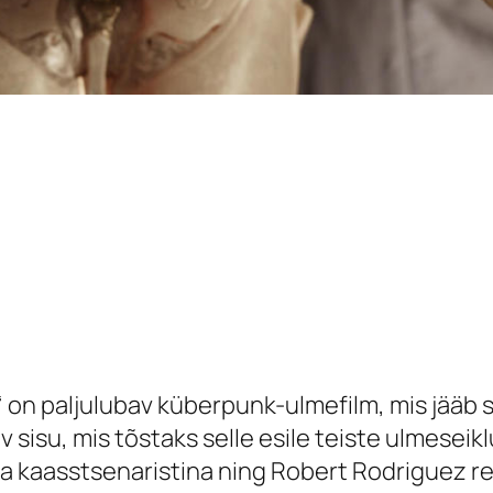
“ on paljulubav küberpunk-ulmefilm, mis jääb 
v sisu, mis tõstaks selle esile teiste ulmesei
a kaasstsenaristina ning Robert Rodriguez re