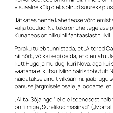
visuaalne külg oleks olnud suureks pluss
Jätkates nende kahe teose võrdlemist v
välja toodud. Näiteks on ühe tegelase p
Kuna teos on niikuinii fantaasiast tulvil,
Paraku tuleb tunnistada, et „Altered Carb
nii nõrk, võiks isegi öelda, et olematu. 
kutt Hugo ja muidugi kuri Nova, aga kui 
vaatama ei kutsu. Mind häiris tohutult N
näidatakse ainult vilksamini, jääb lugu
panuse järgmisele osale ja loodame, et
„Alita: Sõjaingel“ ei ole iseenesest halb
on filmiga „Surelikud masinad“ („Mortal 