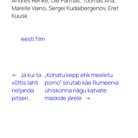
Andres Renke, Ole Parmas, Toomas Aria,
Marelle Vaino, Sergei Kudaibergenov, Eret
Kuusk
eesti film
←
Ja kui ta
„Kohatu kepp ehk meeletu
võttis lahti
porno“ sirutab käe Rumeenia
neljanda
ühiskonna nägu katvate
pitseri…
maskide järele
→