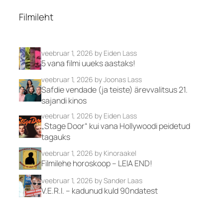
Filmileht
veebruar 1, 2026
by Eiden Lass
5 vana filmi uueks aastaks!
veebruar 1, 2026
by Joonas Lass
Safdie vendade (ja teiste) ärevvalitsus 21.
sajandi kinos
veebruar 1, 2026
by Eiden Lass
„Stage Door“ kui vana Hollywoodi peidetud
tagauks
veebruar 1, 2026
by Kinoraakel
Filmilehe horoskoop – LEIA END!
veebruar 1, 2026
by Sander Laas
V.E.R.I. – kadunud kuld 90ndatest