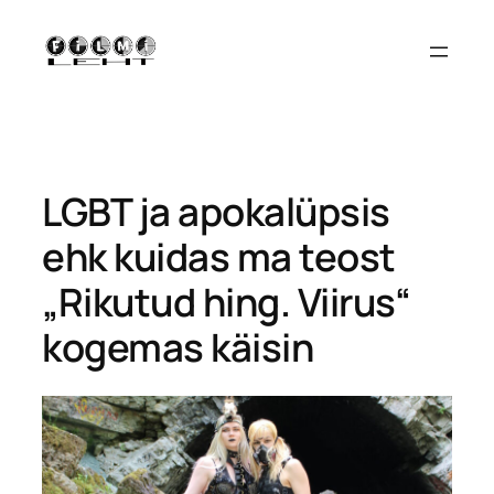
Liigu
sisu
juurde
LGBT ja apokalüpsis
ehk kuidas ma teost
„Rikutud hing. Viirus“
kogemas käisin