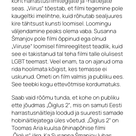
koht harrastusfilmitegijate ja -näitlejate
seas. „Viirus“ tõestab, et filmi tegemine pole
kaugeltki imelihtne, kuid rõhutab sealjuures
kire tähtsust kunsti loomisel. Loomingu
väljendamine peaks olema vaba. Susanna
Šmanjov pole filmi õppinud ega olnud
„Viiruse“ loomisel filmireeglitest teadlik, kuid
see ei takistanud tal teha filmi talle olulisest
LGBT teemast. Veel enam, ta on ajanud oma
rida hoolimata kõigist, kes temasse ei
uskunud. Ometi on film valmis ja publiku ees.
See teebki kogu ettevõtmise kordumatuks.
Saab vaid rõõmu tunda, et kohe on publiku
ette jõudmas „Õiglus 2“, mis on samuti Eesti
harrastusnäitleja loodud ja suuresti samade
hobinäitlejatega üles võetud. „Õiglus 2“ on
Toomas Aria kuulsa õhinapõhise filmi
„Õiglus“ järg. Ka Susanna Šmanjov lubas