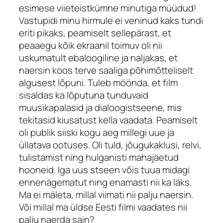
esimese viieteistkümne minutiga müüdud!
Vastupidi minu hirmule ei veninud kaks tundi
eriti pikaks, peamiselt sellepärast, et
peaaegu kõik ekraanil toimuv oli nii
uskumatult ebaloogiline ja naljakas, et
naersin koos terve saaliga põhimõtteliselt
algusest lõpuni. Tuleb möönda, et film
sisaldas ka lõputuna tunduvaid
muusikapalasid ja dialoogistseene, mis
tekitasid kiusatust kella vaadata. Peamiselt
oli publik siiski kogu aeg millegi uue ja
üllatava ootuses. Oli tuld, jõugukaklusi, relvi,
tulistamist ning hulganisti mahajäetud
hooneid. Iga uus stseen võis tuua midagi
ennenägematut ning enamasti nii ka läks.
Ma ei mäleta, millal viimati nii palju naersin.
Või millal ma üldse Eesti filmi vaadates nii
palju naerda sain?