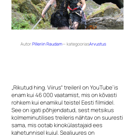
Autor:
Pilleriin Raudam
— kategoorias
Arvustus
„Rikutud hing. Viirus“ treileril on YouTube’is
enam kui 46 000 vaatamist, mis on kõvasti
rohkem kui enamikul teistel Eesti filmidel.
See on igati põhjendatud, sest metsikus
kolmeminutilises treileris nähtav on suuresti
sama, mis ootab kinokülastajaid ees
kahetunnisel kujul. Sealjuures on