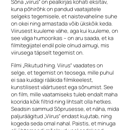
Sõna „viirus“ on pealkirjas kohati eksitav,
kuna põhirõhk on pandud vaatajatele
selgeks tegemisele, et naistevaheline suhe
on okei ning armastada võib ükskõik keda.
Viirusest kuuleme vähe, aga kui kuuleme, on
see väga humoorikas – on aru saada, et ka
filmitegijatel endil pole olnud aimugi, mis
viirusega täpselt tegemist on.
Filmi „Rikutud hing. Viirus“ vaadates on
selge, et tegemist on teosega, mille puhul
ei saa kuidagi rääkida filmikeelest,
kunstilisest väärtusest ega sõnumist. See
on film, mille vaatamiseks tuleb endalt maha
koorida kõik filtrid ning lihtsalt olla hetkes.
Seadsin sammud Sõprusesse, et näha, mida
paljuräägitud „Viirus“ endast kujutab, ning
kogeda seda omal nahal. Paistis, et minuga