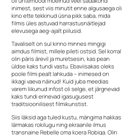
oli ühtemoodi mõelnud veel sadakond
inimest, sest viis minutit enne algusaega oli
kino ette tekkinud üsna pikk saba, mida
filmis üles astuvad harrastusnäitlejad
elevusega aeg-ajalt piilusid.
Tavaliselt on sul kinno minnes mingigi
aimdus filmist, millele pileti ostsid. Sel korral
olin päris ärevil ja muretsesin, kas pean
üldse kaks tundi vastu. Ebaviisakas oleks
poole filmi pealt lahkuda – inimesed on
ikkagi vaeva näinud! Kuid juba meedias
varem liikunud infost oli selge, et järgnevad
kaks tundi erinevad igasugusest
traditsioonilisest filmikunstist.
Siis läksid aga tuled kustu, mängima hakkas
lärmakas rokilugu ning ekraanile ilmus
transnaine Rebelle oma koera Robiga. Olin