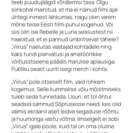
teeb puudujäägid võrdlemisi tasa. Olgu
siinkohal mainitud, et ma ei näinud filmi ajal
ühtegi inimest lahkumas, nagu olen varem
mõne teise Eesti filmi puhul kogenud. Või
siis olin ise Rebelle ja Luna seiklustest nii
haaratud, et ei pannud ümbritsevat tähele?
„Viirus“ naelutas vaatajad kohtadele ning
kaks tundi plahvatusi ja amatöörlikke
võitlusstseene päädis marulise aplausiga.
Publiku seast uuriti isegi
merch
’i kohta.
„Viirus“ pole otseselt film, vaid rohkem
kogemus. Selle kummalise võlu mõistmiseks
tuleb seda tunnetada. Usun, et tol õhtul
seadsid sammud Sõprusesse need, kes olid
valmis ekraanil aset leidva segaduse rõõmu
ja huumoriga vastu võtma. Ilmselgelt ei sobi
„Viirus“ igale poole, kuid tal on oma oluline