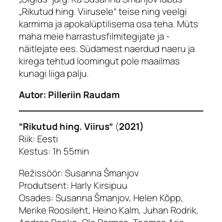
„Rikutud hing. Viirusele“ teise ning veelgi
karmima ja apokalüptilisema osa teha. Müts
maha meie harrastusfilmitegijate ja -
näitlejate ees. Südamest naerdud naeru ja
kirega tehtud loomingut pole maailmas
kunagi liiga palju.
Autor: Pilleriin Raudam
“Rikutud hing. Viirus“
(
2021)
Riik: Eesti
Kestus: 1h 55min
Režissöör: Susanna Šmanjov
Produtsent: Harly Kirsipuu
Osades: Susanna Šmanjov, Helen Kõpp,
Merike Roosileht, Heino Kalm, Juhan Rodrik,