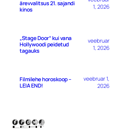
ärevvalitsus 21. sajandi
1, 2026
kinos
„Stage Door“ kui vana
veebruar
Hollywoodi peidetud
1, 2026
tagauks
veebruar 1,
Filmilehe horoskoop –
LEIA END!
2026