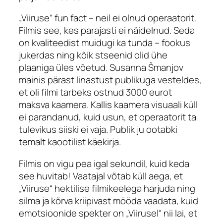
„Viiruse“
fun fact
– neil ei olnud operaatorit.
Filmis see, kes parajasti ei näidelnud. Seda
on kvaliteedist muidugi ka tunda – fookus
jukerdas ning kõik stseenid olid ühe
plaaniga üles võetud. Susanna Šmanjov
mainis pärast linastust publikuga vesteldes,
et oli filmi tarbeks ostnud 3000 eurot
maksva kaamera. Kallis kaamera visuaali küll
ei parandanud, kuid usun, et operaatorit ta
tulevikus siiski ei vaja. Publik ju ootabki
temalt kaootilist käekirja.
Filmis on vigu pea igal sekundil, kuid keda
see huvitab! Vaatajal võtab küll aega, et
„Viiruse“ hektilise filmikeelega harjuda ning
silma ja kõrva kriipivast mööda vaadata, kuid
emotsioonide spekter on „Viirusel“ nii lai, et