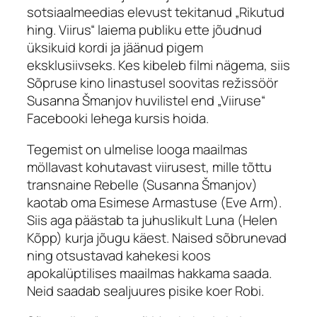
sotsiaalmeedias elevust tekitanud „Rikutud
hing. Viirus“ laiema publiku ette jõudnud
üksikuid kordi ja jäänud pigem
eksklusiivseks. Kes kibeleb filmi nägema, siis
Sõpruse kino linastusel soovitas režissöör
Susanna Šmanjov huvilistel end „Viiruse“
Facebooki lehega kursis hoida.
Tegemist on ulmelise looga maailmas
möllavast kohutavast viirusest, mille tõttu
transnaine Rebelle (Susanna Šmanjov)
kaotab oma Esimese Armastuse (Eve Arm).
Siis aga päästab ta juhuslikult Luna (Helen
Kõpp) kurja jõugu käest. Naised sõbrunevad
ning otsustavad kahekesi koos
apokalüptilises maailmas hakkama saada.
Neid saadab sealjuures pisike koer Robi.