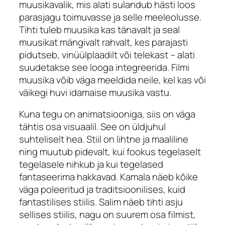
muusikavalik, mis alati sulandub hästi loos
parasjagu toimuvasse ja selle meeleolusse.
Tihti tuleb muusika kas tänavalt ja seal
muusikat mängivalt rahvalt, kes parajasti
pidutseb, vinüülplaadilt või telekast – alati
suudetakse see looga integreerida. Filmi
muusika võib väga meeldida neile, kel kas või
väikegi huvi idamaise muusika vastu.
Kuna tegu on animatsiooniga, siis on väga
tähtis osa visuaalil. See on üldjuhul
suhteliselt hea. Stiil on lihtne ja maaliline
ning muutub pidevalt, kui fookus tegelaselt
tegelasele nihkub ja kui tegelased
fantaseerima hakkavad. Kamala näeb kõike
väga poleeritud ja traditsioonilises, kuid
fantastilises stiilis. Salim näeb tihti asju
sellises stiilis, nagu on suurem osa filmist,