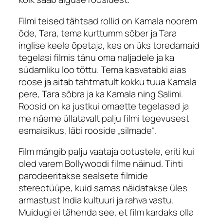
Filmi teised tähtsad rollid on Kamala noorem
õde, Tara, tema kurttumm sõber ja Tara
inglise keele õpetaja, kes on üks toredamaid
tegelasi filmis tänu oma naljadele ja ka
südamliku loo tõttu. Tema kasvatabki aias
roose ja aitab tahtmatult kokku tuua Kamala
pere, Tara sõbra ja ka Kamala ning Salimi.
Roosid on ka justkui omaette tegelased ja
me näeme üllatavalt palju filmi tegevusest
esmaisikus, läbi rooside „silmade“.
Film mängib palju vaataja ootustele, eriti kui
oled varem Bollywoodi filme näinud. Tihti
parodeeritakse sealsete filmide
stereotüüpe, kuid samas näidatakse üles
armastust India kultuuri ja rahva vastu.
Muidugi ei tähenda see, et film kardaks olla