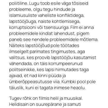
poliitiline. Lugu toob esile väga tõsiseid
probleeme, olgu tegu hindude ja
islamiusuliste vaheliste konfliktidega,
lapstööjõuga, naiste kohtlemisega,
korruptsiooni või tsensuuriga. Film ei anna
probleemidele kindlat lahendust, pigem
paneb see nendele probleemidele mõtlema.
Näiteks lapstööjõud pole töötades
ilmselgelt parimates tingimustes, aga
valitsus, kes proovib lapstööjõu kasutamist
vähendada, on täis korrumpeerunud
politseinikke, kes lapsi hirmutades taga
ajavad, et nad kinni püüda ja
ümberõppeasutusse viia. Kumbki pool pole
täiuslik, kuni ei tagata inimese heaolu.
Tugev rõhk on filmis helil ja muusikal.
Helidisain on suurepärane ja samuti