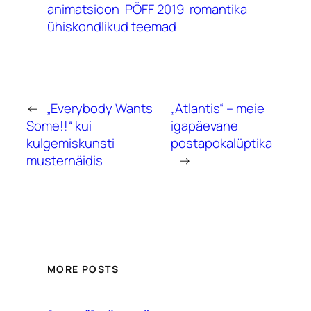
animatsioon
PÖFF 2019
romantika
ühiskondlikud teemad
←
„Everybody Wants
„Atlantis“ – meie
Some!!“ kui
igapäevane
kulgemiskunsti
postapokalüptika
musternäidis
→
MORE POSTS