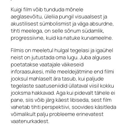
Kuigi film võib tunduda mõnele
aeglasevõitu, üleliia pungil visuaalsest ja
akustilisest sümbolismist ja väga absurdne,
tihti meelega, on selle sõnum südamlik,
progressiivne, kuid ka natuke kurvameelne.
Filmis on meeletul hulgal tegelasi ja igaühel
neist on jutustada oma lugu. Juba alguses
poetatakse vaatajale väikeseid
inforaasukesi, mille meeldejätmine end filmi
jooksul mahlaselt ära tasub, kui paljude
tegelaste saatuseniidid üllataval viisil kokku
jooksma hakkavad. Aga kui pidevalt tähele ei
pane, siis võib järg käest libiseda, sest film
vahetab tihti perspektiivi, soovides käsitleda
võimalikult palju probleeme erinevatest
vaatenurkadest.