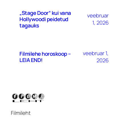
„Stage Door“ kui vana
veebruar
Hollywoodi peidetud
1, 2026
tagauks
veebruar 1,
Filmilehe horoskoop –
LEIA END!
2026
Filmileht