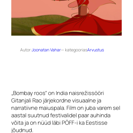
Autor:
Joonatan Vahar
— kategoorias
Arvustus
„Bombay roos“ on India naisrežissööri
Gitanjali Rao järjekordne visuaalne ja
narratiivne maiuspala. Film on juba varem sel
aastal suutnud festivalidel paar auhinda
võita ja on nüüd läbi PÖFF-i ka Eestisse
jõudnud.