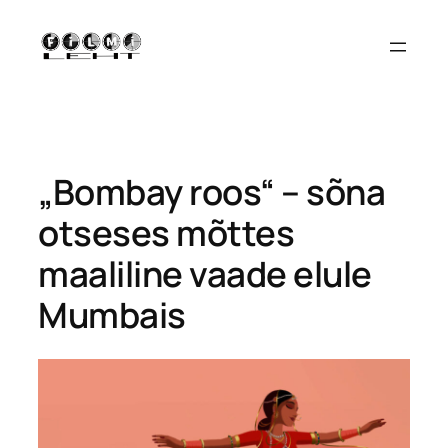
Liigu
sisu
juurde
„Bombay roos“ – sõna
otseses mõttes
maaliline vaade elule
Mumbais