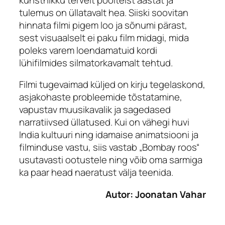
tulemus on üllatavalt hea. Siiski soovitan
hinnata filmi pigem loo ja sõnumi pärast,
sest visuaalselt ei paku film midagi, mida
poleks varem loendamatuid kordi
lühifilmides silmatorkavamalt tehtud.
Filmi tugevaimad küljed on kirju tegelaskond,
asjakohaste probleemide tõstatamine,
vapustav muusikavalik ja sagedased
narratiivsed üllatused. Kui on vähegi huvi
India kultuuri ning idamaise animatsiooni ja
filminduse vastu, siis vastab „Bombay roos“
usutavasti ootustele ning võib oma sarmiga
ka paar head naeratust välja teenida.
Autor: Joonatan Vahar