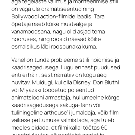
aga tegelaste välimus ja monteerimise stiil
on väga üle dramatiseeritud ning
Bollywoodi
action
-filmide laadis. Tara
õpetaja näeb kõike mustvalge ja
vanamoodsana, nagu olid asjad tema
nooruses, ning roosid näevad kõike
esmaisikus läbi roospunaka kuma.
Vahel on tunda probleeme stiili hoidmise ja
kaadrisagedusega. Lugu ennast puudused
eriti ei häiri, sest narratiiv on kogu aeg
huvitav. Muidugi, kui olla Disney, Don Bluthi
või Miyazaki toodetud poleeritud
animatsiooni armastaja, hullumeelne kõrge
kaadrisagedusega
sakuga
-fänn või
tulihingeline
arthouse
’i jumaldaja, võib film
väikese pettumuse valmistada, aga tuleb
meeles pidada, et filmi kallal töötas 60
kunstnikku tervelt poolteist aastat ja