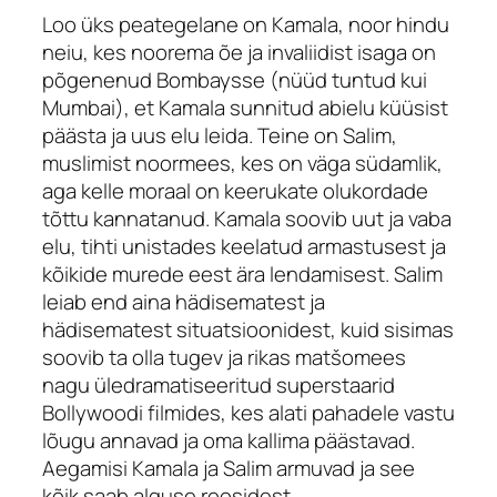
Loo üks peategelane on Kamala, noor hindu
neiu, kes noorema õe ja invaliidist isaga on
põgenenud Bombaysse (nüüd tuntud kui
Mumbai), et Kamala sunnitud abielu küüsist
päästa ja uus elu leida. Teine on Salim,
muslimist noormees, kes on väga südamlik,
aga kelle moraal on keerukate olukordade
tõttu kannatanud. Kamala soovib uut ja vaba
elu, tihti unistades keelatud armastusest ja
kõikide murede eest ära lendamisest. Salim
leiab end aina hädisematest ja
hädisematest situatsioonidest, kuid sisimas
soovib ta olla tugev ja rikas matšomees
nagu üledramatiseeritud superstaarid
Bollywoodi filmides, kes alati pahadele vastu
lõugu annavad ja oma kallima päästavad.
Aegamisi Kamala ja Salim armuvad ja see
kõik saab alguse roosidest.