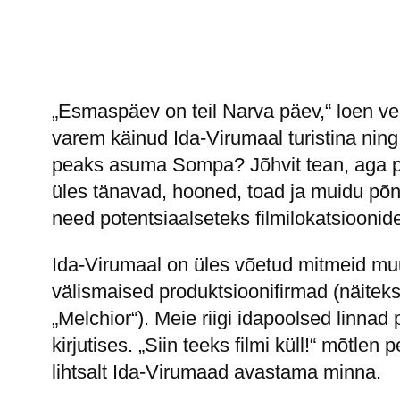
„Esmaspäev on teil Narva päev,“ loen ve
varem käinud Ida-Virumaal turistina ning 
peaks asuma Sompa? Jõhvit tean, aga pol
üles tänavad, hooned, toad ja muidu põne
need potentsiaalseteks filmilokatsioonid
Ida-Virumaal on üles võetud mitmeid muu
välismaised produktsioonifirmad (näiteks 
„Melchior“). Meie riigi idapoolsed linnad 
kirjutises. „Siin teeks filmi küll!“ mõtl
lihtsalt Ida-Virumaad avastama minna.