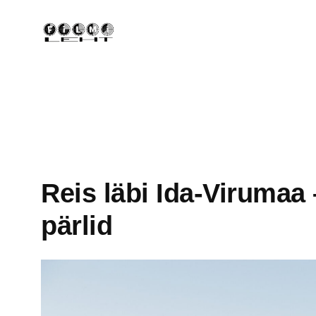
Liigu
sisu
juurde
Reis läbi Ida-Virumaa 
pärlid