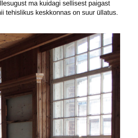
lesugust ma kuidagi sellisest paigast
 tehislikus keskkonnas on suur üllatus.