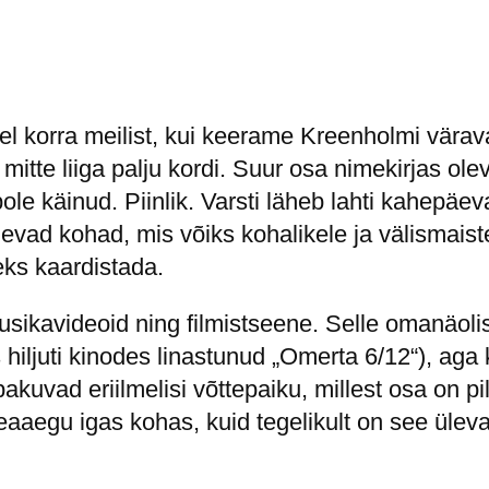
el korra meilist, kui keerame Kreenholmi värav
mitte liiga palju kordi. Suur osa nimekirjas ol
e käinud. Piinlik. Varsti läheb lahti kahepäev
vad kohad, mis võiks kohalikele ja välismaistel
eks kaardistada.
sikavideoid ning filmistseene. Selle omanäolis
hiljuti kinodes linastunud „Omerta 6/12“), aga k
pakuvad eriilmelisi võttepaiku, millest osa on pi
en peaaegu igas kohas, kuid tegelikult on see üle