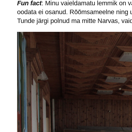
Fun fact
: Minu vaieldamatu lemmik on va
oodata ei osanud. Rõõmsameelne ning un
Tunde järgi polnud ma mitte Narvas, vaid