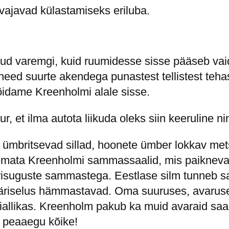
 vajavad külastamiseks eriluba.
unud varemgi, kuid ruumidesse sisse pääseb vai
ä need suurte akendega punastest tellistest teh
õidame Kreenholmi alale sisse.
, et ilma autota liikuda oleks siin keeruline ni
 ümbritsevad sillad, hoonete ümber lokkav met
mata Kreenholmi sammassaalid, mis paiknevad e
erisuguste sammastega. Eestlase silm tunneb s
äriselus hämmastavad. Oma suuruses, avaruse
ooniallikas. Kreenholm pakub ka muid avaraid sa
b peaaegu kõike!