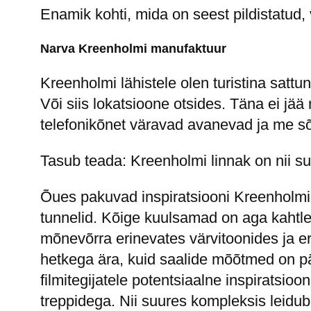
Enamik kohti, mida on seest pildistatud,
Narva Kreenholmi manufaktuur
Kreenholmi lähistele olen turistina satt
Või siis lokatsioone otsides. Täna ei jä
telefonikõnet väravad avanevad ja me s
Tasub teada: Kreenholmi linnak on nii suur
Õues pakuvad inspiratsiooni Kreenholmi
tunnelid. Kõige kuulsamad on aga kahtle
mõnevõrra erinevates värvitoonides ja 
hetkega ära, kuid saalide mõõtmed on p
filmitegijatele potentsiaalne inspiratsi
treppidega. Nii suures kompleksis leidu