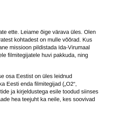
ate ette. Leiame õige värava üles. Olen
evatest kohtadest on mulle võõrad. Kus
ane missioon pildistada Ida-Virumaal
e filmitegijatele huvi pakkuda, ning
e osa Eestist on üles leidnud
a Eesti enda filmitegijad („O2“,
ltide ja kirjeldustega esile toodud siinses
vaade hea teejuht ka neile, kes soovivad