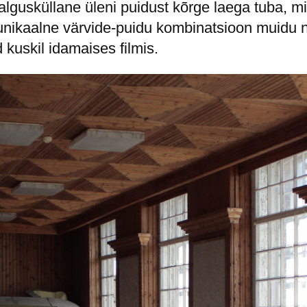
lgusküllane üleni puidust kõrge laega tuba, mil
ikaalne värvide-puidu kombinatsioon muidu nii
 kuskil idamaises filmis.