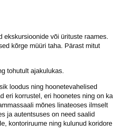
d ekskursioonide või ürituste raames.
ased kõrge müüri taha. Pärast mitut
ng tohutult ajakulukas.
sik loodus ning hoonetevahelised
ri korrustel, eri hoonetes ning on ka
ammassaali mõnes linateoses ilmselt
s ja autentsuses on need saalid
ale, kontoriruume ning kulunud koridore