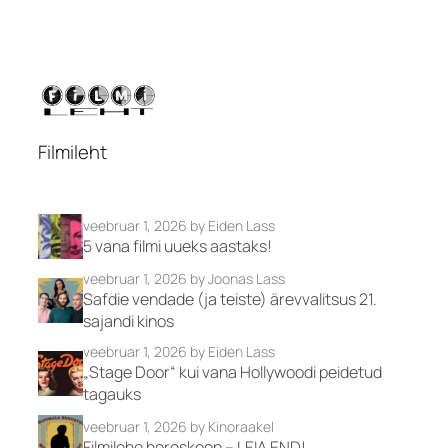
Filmileht
veebruar 1, 2026
by Eiden Lass
5 vana filmi uueks aastaks!
veebruar 1, 2026
by Joonas Lass
Safdie vendade (ja teiste) ärevvalitsus 21.
sajandi kinos
veebruar 1, 2026
by Eiden Lass
„Stage Door“ kui vana Hollywoodi peidetud
tagauks
veebruar 1, 2026
by Kinoraakel
Filmilehe horoskoop – LEIA END!