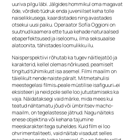
uuriva pilgu läbi. Jälgides hommikul oma magavat
õde, võrdleb tüdruk enda juveniilset keha tolle
naiselikkusega, kaardistades ning avastades
otsekui uusi paiku. Operaator Sofía Oggioni on
suutnud kaamera ette tuua kehade naturaalsed
ebaperfektsused ja iseloomu, ilma seksuaalse
alatoonita, tähistades loomulikku ilu.
Naisperspektiivi rõhutab ka tugev näitlejatöö ja
karakterid, kellel olemas nõrkused, peamiselt
tingitud tühimikust isa asemel. Filmi maailm on
täielikult nende naiste päralt. Mitmetahulisi
meestegelasi filmis ̶ peale müstilise isafiguuri ̶ ei
eksisteeri ja neid pole selle loo jutustamiseks ka
vaja. Näidataksegi vaid märke, mida mees kui
teatud nähtamatu jõud või ümbritsev
macho-
maailm, on tegelastesse jätnud. Nagu näiteks
enese objektina või kehana tajumine
meeskarakteritega suheldes. Kuid film ei loo
ohvrimentaliteeti, vaid näitab visadust selles
maailmas enda koha loomisel. Suure õdede rollid