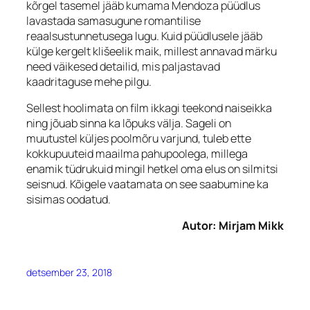
kõrgel tasemel jääb kumama Mendoza püüdlus
lavastada samasugune romantilise
reaalsustunnetusega lugu. Kuid püüdlusele jääb
külge kergelt klišeelik maik, millest annavad märku
need väikesed detailid, mis paljastavad
kaadritaguse mehe pilgu.
Sellest hoolimata on film ikkagi teekond naiseikka
ning jõuab sinna ka lõpuks välja. Sageli on
muutustel küljes poolmõru varjund, tuleb ette
kokkupuuteid maailma pahupoolega, millega
enamik tüdrukuid mingil hetkel oma elus on silmitsi
seisnud. Kõigele vaatamata on see saabumine ka
sisimas oodatud.
Autor: Mirjam Mikk
detsember 23, 2018