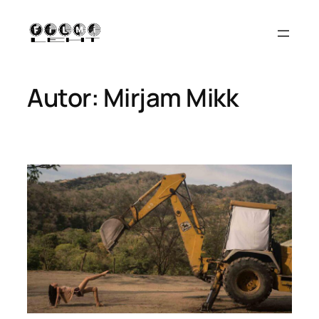
Liigu
sisu
juurde
Autor:
Mirjam Mikk