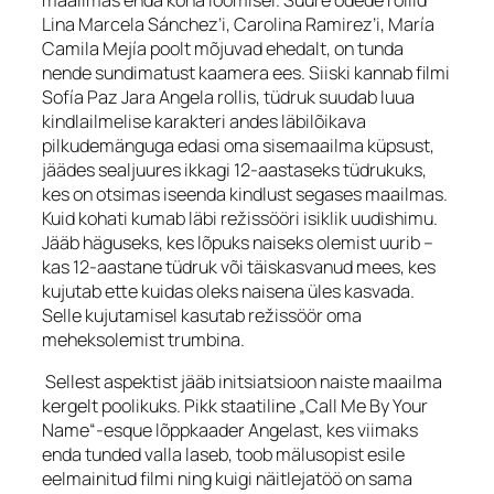
Lina Marcela Sánchez’i, Carolina Ramirez’i, María
Camila Mejía poolt mõjuvad ehedalt, on tunda
nende sundimatust kaamera ees. Siiski kannab filmi
Sofía Paz Jara Angela rollis, tüdruk suudab luua
kindlailmelise karakteri andes läbilõikava
pilkudemänguga edasi oma sisemaailma küpsust,
jäädes sealjuures ikkagi 12-aastaseks tüdrukuks,
kes on otsimas iseenda kindlust segases maailmas.
Kuid kohati kumab läbi režissööri isiklik uudishimu.
Jääb häguseks, kes lõpuks naiseks olemist uurib –
kas 12-aastane tüdruk või täiskasvanud mees, kes
kujutab ette kuidas oleks naisena üles kasvada.
Selle kujutamisel kasutab režissöör oma
meheksolemist trumbina.
Sellest aspektist jääb initsiatsioon naiste maailma
kergelt poolikuks. Pikk staatiline „Call Me By Your
Name“-
esque
lõppkaader Angelast, kes viimaks
enda tunded valla laseb, toob mälusopist esile
eelmainitud filmi ning kuigi näitlejatöö on sama