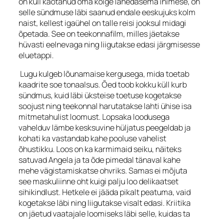
on küll kaotanud oma kõige lähedasema inimese, on
selle sündmuse läbi saanud endale eeskujuks kolm
naist, kellest igaühel on talle reisi jooksul midagi
õpetada. See on teekonnafilm, milles jäetakse
hüvasti eelnevaga ning liigutakse edasi järgmisesse
eluetappi.
Lugu kulgeb lõunamaise kergusega, mida toetab
kaadrite soe tonaalsus. Õed toob kokku küll kurb
sündmus, kuid läbi üksteise toetuse kogetakse
soojust ning teekonnal harutatakse lahti ühise isa
mitmetahulist loomust. Lopsaka loodusega
vahelduv lämbe kesksuvine hüljatus peegeldab ja
kohati ka vastandab kahe pooluse vahelist
õhustikku. Loos on ka karmimaid seiku, näiteks
satuvad Angela ja ta õde pimedal tänaval kahe
mehe vägistamiskatse ohvriks. Samas ei mõjuta
see maskuliinne oht kuigi palju loo delikaatset
sihikindlust. Hetkele ei jääda pikalt peatuma, vaid
kogetakse läbi ning liigutakse visalt edasi. Kriitika
on jäetud vaatajale loomiseks läbi selle, kuidas ta