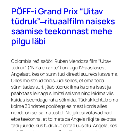
PÖFF-i Grand Prix “Uitav
tüdruk” ̶ rituaalfilm naiseks
saamise teekonnast mehe
pilgu läbi
Colombia režissööri Rubén Mendoza film “Uitav
tüdruk” (“Niña errante”) on lugu 12-aastasest
Angelast, kes on sunnitud kiiresti suureks kasvama.
Olles mõistnud end süüdi selles, et ema teda
sünnitades suri, jääb tüdruk ilma ka oma isast ja
peab taas leinaga silmitsi seisma ning leidma viisi
kuidas iseendaga rahu sõlmida. Tüdruk kohtub oma
kolme 30ndates poolõega esimest korda alles
nende ühise isa matustel. Neljakesi võtavad nad
ette teekonna, et toimetada Angela riigi teise otsa
tädi juurde, kus tüdrukut ootab uus elu. Angela, kes