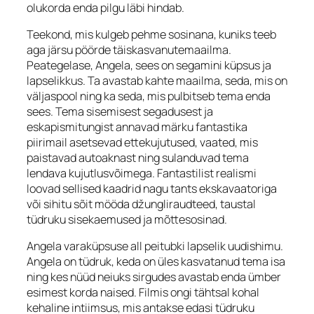
olukorda enda pilgu läbi hindab.
Teekond, mis kulgeb pehme sosinana, kuniks teeb
aga järsu pöörde täiskasvanutemaailma.
Peategelase, Angela, sees on segamini küpsus ja
lapselikkus. Ta avastab kahte maailma, seda, mis on
väljaspool ning ka seda, mis pulbitseb tema enda
sees. Tema sisemisest segadusest ja
eskapismitungist annavad märku fantastika
piirimail asetsevad ettekujutused, vaated, mis
paistavad autoaknast ning sulanduvad tema
lendava kujutlusvõimega. Fantastilist realismi
loovad sellised kaadrid nagu tants ekskavaatoriga
või sihitu sõit mööda džungliraudteed, taustal
tüdruku sisekaemused ja mõttesosinad.
Angela varaküpsuse all peitubki lapselik uudishimu.
Angela on tüdruk, keda on üles kasvatanud tema isa
ning kes nüüd neiuks sirgudes avastab enda ümber
esimest korda naised. Filmis ongi tähtsal kohal
kehaline intiimsus, mis antakse edasi tüdruku