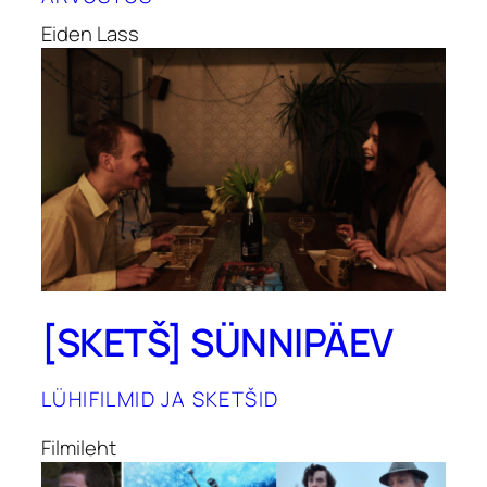
Eiden Lass
[SKETŠ] SÜNNIPÄEV
LÜHIFILMID JA SKETŠID
Filmileht