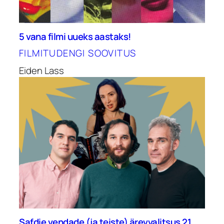
5 vana filmi uueks aastaks!
FILMITUDENGI SOOVITUS
Eiden Lass
Safdie vendade (ja teiste) ärevvalitsus 21.