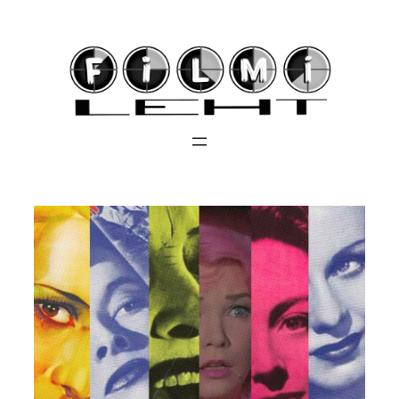
Liigu
sisu
juurde