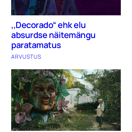
,,Decorado“ ehk elu
absurdse näitemängu
paratamatus
ARVUSTUS