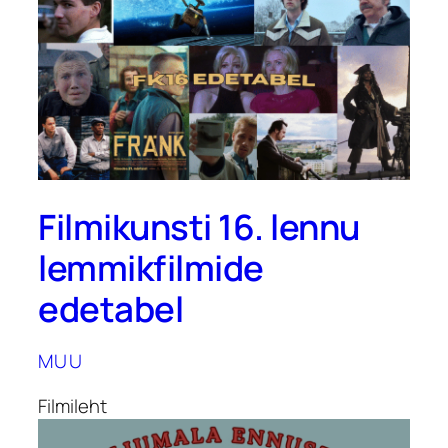
Filmikunsti 16. lennu
lemmikfilmide
edetabel
MUU
Filmileht