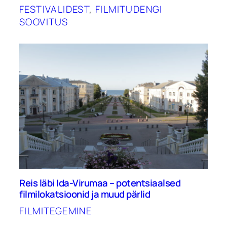
FESTIVALIDEST
, 
FILMITUDENGI
SOOVITUS
Reis läbi Ida-Virumaa – potentsiaalsed
filmilokatsioonid ja muud pärlid
FILMITEGEMINE