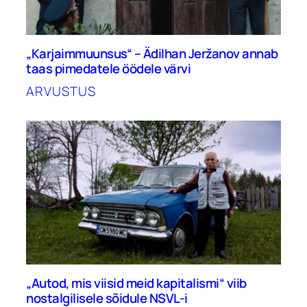
„Karjaimmuunsus“ – Ädilhan Jeržanov annab
taas pimedatele öödele värvi
ARVUSTUS
„Autod, mis viisid meid kapitalismi“ viib
nostalgilisele sõidule NSVL-i