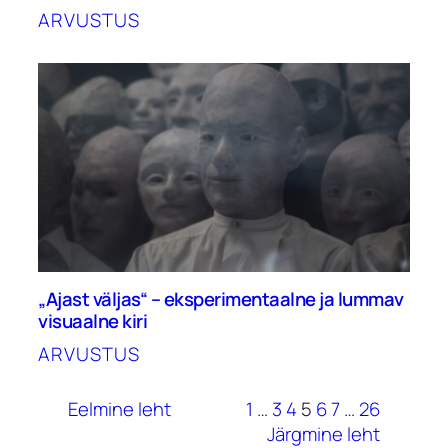
ARVUSTUS
„Ajast väljas“ – eksperimentaalne ja lummav
visuaalne kiri
ARVUSTUS
Eelmine leht
1
…
3
4
5
6
7
…
26
Järgmine leht